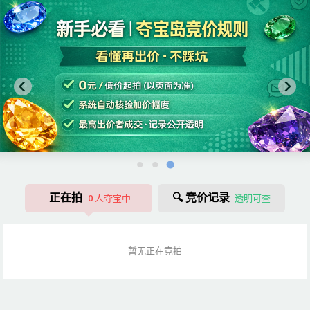
正在拍
🔍 竞价记录
0
人夺宝中
透明可查
暂无正在竞拍