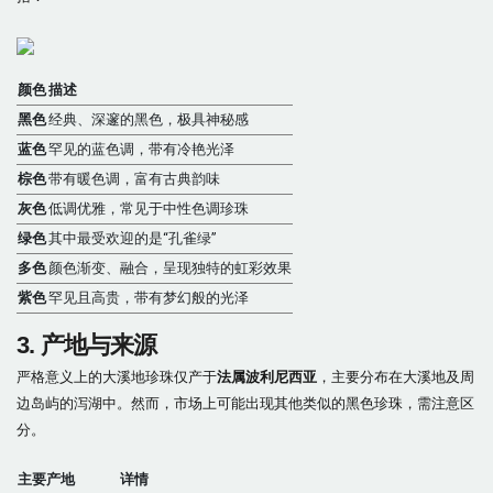
颜色
描述
黑色
经典、深邃的黑色，极具神秘感
蓝色
罕见的蓝色调，带有冷艳光泽
棕色
带有暖色调，富有古典韵味
灰色
低调优雅，常见于中性色调珍珠
绿色
其中最受欢迎的是“孔雀绿”
多色
颜色渐变、融合，呈现独特的虹彩效果
紫色
罕见且高贵，带有梦幻般的光泽
3. 产地与来源
严格意义上的大溪地珍珠仅产于
法属波利尼西亚
，主要分布在大溪地及周
边岛屿的泻湖中。然而，市场上可能出现其他类似的黑色珍珠，需注意区
分。
主要产地
详情