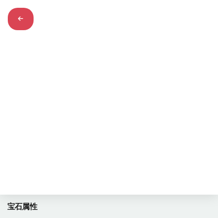
大溪地珍珠
1398
浏览量
Tahitian Pearl
宝石属性