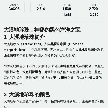
化学成分
硬度
折射率
密度
CaCO3
2.5-4
1.530-
2.720-
1.685
2.780
大溪地珍珠：神秘的黑色海洋之宝
1. 大溪地珍珠简介
大溪地珍珠（Tahitian Pearl）产自
黑唇珠母贝（Pinctada
margaritifera）
，俗称黑唇贝。严格来说，只有在
大溪地及法属波利尼
西亚海域
养殖和收获的珍珠才能被称为“大溪地珍珠”。
与传统的白色珍珠不同，大溪地珍珠因其
独特的黑色光泽
而闻名，颜色范
围从
浅灰色、银色到深黑色
，并常带有迷人的次要色调，如绿色、蓝色、
紫色和孔雀色。珍珠的尺寸通常在
8 至 17 毫米
之间，使其成为
最大型的
海水珍珠之一
。
2. 大溪地珍珠的颜色
大溪地珍珠的颜色丰富多样，每一颗都拥有独特的魅力。主要颜色类别包
括：