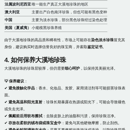
法属波利尼西亚
唯一能生产真正大溪地珍珠的地区
澳大利亚
主要出产白色南洋珍珠，但也可能有黑色变种
中国
主要为淡水珍珠，部分黑色珍珠经过染色处理
美国（夏威夷）
小规模黑珍珠养殖
由于大溪地珍珠的高品质和稀有性，市场上可能存在
染色淡水珍珠
冒充其
身份，建议购买时选择信誉良好的珠宝商，并索取
鉴定证书
。
4. 如何保养大溪地珍珠
大溪地珍珠的珍珠层较厚，但仍需要
细心呵护
，以保持其美丽光泽。
💡 保养建议
：
✔
避免接触化学品
：香水、化妆品、发胶、家用清洁剂等可能损害珍珠表
面。
✔
避免高温和阳光直射
：珍珠长期暴露在热源或阳光下，可能会导致褪色
或失去光泽。
✔
佩戴前后用软布擦拭
：去除皮肤上的油脂和污渍，保持珍珠洁净。
✔
存放在柔软的绒布袋或珠宝盒中
：避免与其他硬物摩擦，防止刮伤。
✔
避免长时间浸泡在水中
：尽量不要佩戴珍珠游泳或洗澡，以防珍珠层受