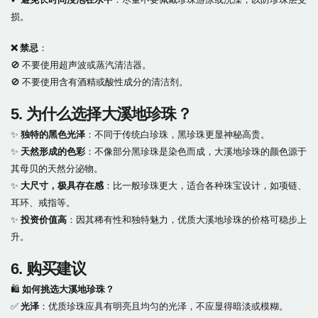
损。
❌ 禁忌
：
🚫 不要使用超声波或蒸汽清洁器。
🚫 不要使用含有酒精或酸性成分的清洁剂。
5. 为什么选择大溪地珍珠？
✨
独特的黑色光泽
：不同于传统白珍珠，黑珍珠更显神秘高贵。
✨
天然形成的色彩
：不像部分黑珍珠是染色而成，大溪地珍珠的颜色源于
其母贝的天然分泌物。
✨
大尺寸，极具存在感
：比一般珍珠更大，适合各种珠宝设计，如项链、
耳环、戒指等。
✨
投资价值高
：因其稀有性和独特魅力，优质大溪地珍珠的价格可稳步上
升。
6. 购买建议
🛍
如何挑选大溪地珍珠？
✅
光泽
：优质珍珠应具有明亮且均匀的光泽，不应显得暗淡或模糊。