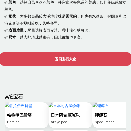
✅
颜色
：选择自己喜欢的颜色，并注意次要色调的美感，如孔雀绿或紫罗
兰色。
✅
形状
：大多数高品质大溪地珍珠是
圆形
的，但也有水滴形、椭圆形和巴
洛克形等不规则珍珠，风格各异。
✅
表面质量
：尽量选择表面光滑、瑕疵较少的珍珠。
✅
尺寸
：越大的珍珠越稀有，因此价格也更高。
返回宝石大全
其它宝石
帕拉伊巴碧玺
日本阿古屋珍珠
锂辉石
Paraiba
akoya pearl
Spodumene