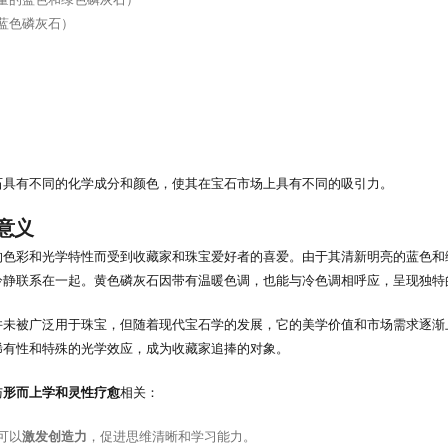
蓝色磷灰石）
石具有不同的化学成分和颜色，使其在宝石市场上具有不同的吸引力。
意义
的色彩和光学特性而受到收藏家和珠宝爱好者的喜爱。由于其清新明亮的蓝色和
冷静联系在一起。黄色磷灰石因带有温暖色调，也能与冷色调相呼应，呈现独特
并未被广泛用于珠宝，但随着现代宝石学的发展，它的美学价值和市场需求逐渐
稀有性和特殊的光学效应，成为收藏家追捧的对象。
与
形而上学和灵性疗愈
相关：
可以
激发创造力
，促进思维清晰和学习能力。