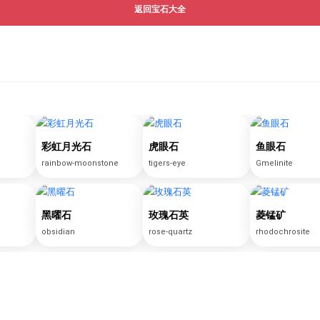
返回宝石大全
彩虹月光石
虎眼石
鱼眼石
rainbow-moonstone
tigers-eye
Gmelinite
黑曜石
玫瑰石英
菱锰矿
obsidian
rose-quartz
rhodochrosite