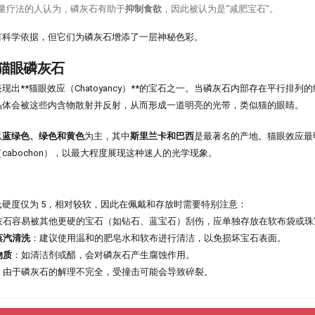
量疗法的人认为，磷灰石有助于
抑制食欲
，因此被认为是“减肥宝石”。
有科学依据，但它们为磷灰石增添了一层神秘色彩。
猫眼磷灰石
现出**猫眼效应（Chatoyancy）**的宝石之一。当磷灰石内部存在平行排列
晶体会被这些内含物散射并反射，从而形成一道明亮的光带，类似猫的眼睛。
以
蓝绿色、绿色和黄色
为主，其中
斯里兰卡和巴西
是最著名的产地。猫眼效应最
（cabochon），以最大程度展现这种迷人的光学现象。
硬度仅为 5，相对较软，因此在佩戴和存放时需要特别注意：
灰石容易被其他更硬的宝石（如钻石、蓝宝石）刮伤，应单独存放在软布袋或珠
蒸汽清洗
：建议使用温和的肥皂水和软布进行清洁，以免损坏宝石表面。
物质
：如清洁剂或醋，会对磷灰石产生腐蚀作用。
：由于磷灰石的解理不完全，受撞击可能会导致碎裂。