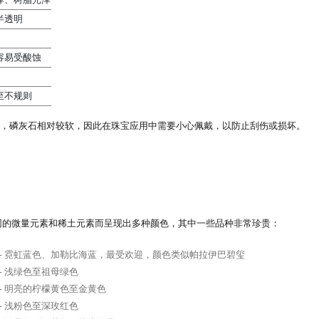
半透明
容易受酸蚀
至不规则
5，磷灰石相对较软，因此在珠宝应用中需要小心佩戴，以防止刮伤或损坏。
同的微量元素和稀土元素而呈现出多种颜色，其中一些品种非常珍贵：
- 霓虹蓝色、加勒比海蓝，最受欢迎，颜色类似帕拉伊巴碧玺
- 浅绿色至祖母绿色
- 明亮的柠檬黄色至金黄色
- 浅粉色至深玫红色