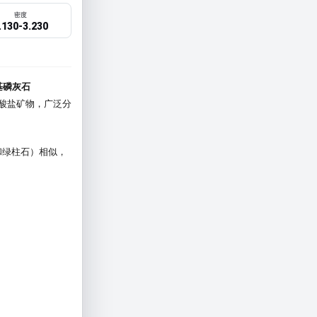
密度
.130-3.230
羟基磷灰石
酸盐矿物，广泛分
和绿柱石）相似，