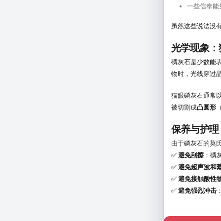
一些信奉能
虽然这些说法没
光学现象：
磷灰石是少数能表
物时，光线穿过
猫眼磷灰石通常
被切割成
凸圆形
保养与护理
由于磷灰石的莫氏
✅
避免刮擦
：磷
✅
避免超声波和
✅
避免接触酸性
✅
避免强烈冲击