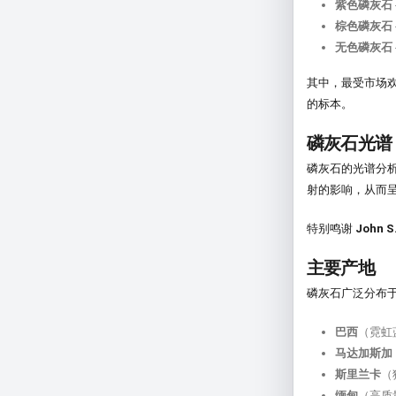
紫色磷灰石
棕色磷灰石
无色磷灰石
其中，最受市场
的标本。
磷灰石光谱
磷灰石的光谱分
射的影响，从而
特别鸣谢
John S
主要产地
磷灰石广泛分布
巴西
（霓虹
马达加斯加
斯里兰卡
（
缅甸
（高质