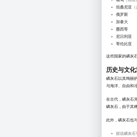
坦桑尼亚
（
俄罗斯
加拿大
墨西哥
尼日利亚
哥伦比亚
这些国家的磷灰
历史与文化
磷灰石以其绚丽
与海洋、自由和
在古代，磷灰石
磷灰石，由于其
此外，磷灰石也
据说磷灰石