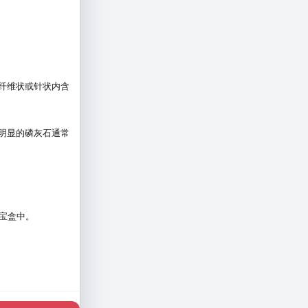
的纤维状或针状内含
明显的磷灰石通常
宝盒中。