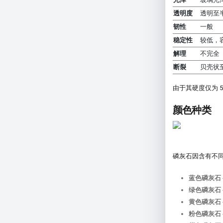
透明度
透明至
韧性
一般
稳定性
较低，
解理
不完全
断裂
贝壳状
由于其硬度仅为 
颜色种类
磷灰石因含有不
蓝色磷灰石
绿色磷灰石
黄色磷灰石
粉色磷灰石