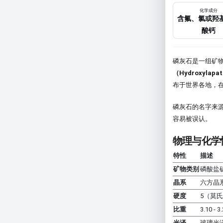
化学成分
含氟、氯或羟
酸钙
磷灰石是一组矿
（Hydroxylapat
布于世界各地，
磷灰石的名字来
容易被误认。
物理与化学
特性
描述
矿物类别
磷酸盐
晶系
六方晶
硬度
5（莫
比重
3.10 - 3
光泽
玻璃光