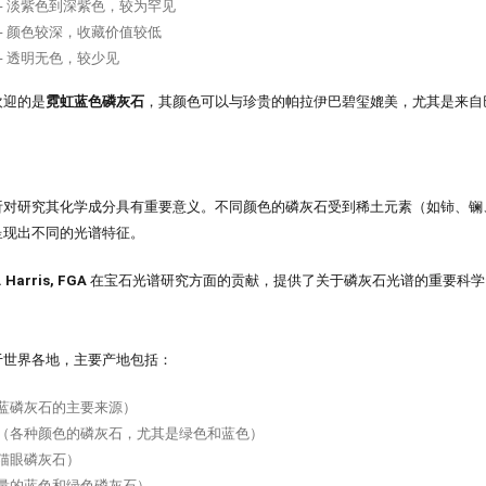
- 淡紫色到深紫色，较为罕见
- 颜色较深，收藏价值较低
- 透明无色，较少见
欢迎的是
霓虹蓝色磷灰石
，其颜色可以与珍贵的帕拉伊巴碧玺媲美，尤其是来自
析对研究其化学成分具有重要意义。不同颜色的磷灰石受到稀土元素（如铈、镧
呈现出不同的光谱特征。
. Harris, FGA
在宝石光谱研究方面的贡献，提供了关于磷灰石光谱的重要科学
于世界各地，主要产地包括：
蓝磷灰石的主要来源）
（各种颜色的磷灰石，尤其是绿色和蓝色）
猫眼磷灰石）
量的蓝色和绿色磷灰石）