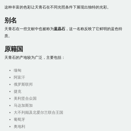
这种丰富的色彩让天青石在不同光照条件下展现出独特的光彩。
别名
天青石在一些文献中也被称为
蓝晶石
，这一名称反映了它鲜明的蓝色特
质。
原籍国
天青石的产地较为广泛，主要包括：
缅甸
阿富汗
俄罗斯联邦
捷克
美利坚合众国
马达加斯加
大不列颠及北爱尔兰联合王国
葡萄牙
奥地利