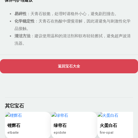
保养与护理建议
易碎性
：天青石较脆，处理时请格外小心，避免剧烈撞击。
化学稳定性
：天青石在热酸中缓慢溶解，因此请避免与刺激性化学
品接触。
清洁方法
：建议使用温和的清洁剂和软布轻轻擦拭，避免超声波清
洗器。
返回宝石大全
其它宝石
锂辉石
绿帘石
火蛋白石
elbaite
epidote
fire-opal