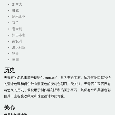
加拿大
挪威
纳米比亚
芬兰
意大利
津巴布韦
南极洲
澳大利亚
秘鲁
德国
历史
天青石的名称来源于德语“lazurstein”，意为蓝色宝石。这种矿物因其独特
的蓝绿色调和偶尔带有紫蓝色的变幻色彩而广受关注。天青石在宝石界有
着悠久的历史，常被用于制作雕刻品和凸圆形宝石，其稀有性和美丽色彩
使其一直备受收藏家和珠宝设计师的青睐。
关心