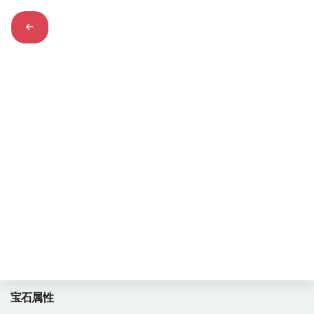
天青石
1059
浏览量
lazulite
宝石属性