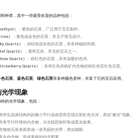
调和种类，其中一些最受欢迎的品种包括：
thyst）
：紫色的石英，广泛用于宝石制作。
rine）
：黄色或金色的石英，常见于珠宝设计。
y Quartz）
：深棕色或灰色的石英，具有神秘的外观。
al Quartz）
：透明无色，常见的宝石之一。
se Quartz）
：粉红色的石英，具有温暖的色泽。
rawberry Quartz）
：具有红色赤铁矿内含物的粉红色至红色石英。
多色石英
、
蓝色石英
、
绿色石英
等多种颜色变种，丰富了它的宝石应用。
与光学现象
独特的光学现象，包括：
因孪生晶体结构内的微小平行晶体层而呈现出彩虹色光泽，类似“极光”现象。
含有平行纤维状内含物，当光线照射时形成星光效果。
含物使石英表面形成一道亮丽的光带，类似猫眼。
有金内含物，形成美丽的内含图案。