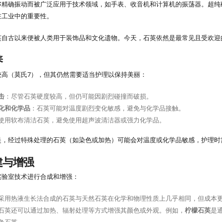
够精确振动而被广泛应用于技术领域，如手表、收音机和计算机的振荡器。超纯
在工业中的重要性。
英自古以来便被人类用于装饰品和文化遗物。今天，石英依然是最常见且受欢迎
养
较高（莫氏7），但其仍然需要适当护理以保持美丽：
击
：尽管石英硬度较高，但仍可能因剧烈碰撞而破损。
化和化学品
：石英可能对温度剧烈变化敏感，避免与化学品接触。
使用软布清洁石英，避免使用超声波清洁器或强力化学品。
是，经过特殊处理的石英（如染色或加热）可能会对温度或化学品敏感，护理时
建与增强
实验室技术进行合成和增强：
采用热液生长法合成的石英与天然石英在化学和物理性质上几乎相同，但成本
石英还可以通过加热、辐射处理等方式增强其颜色或外观。例如，
柠檬石英
是