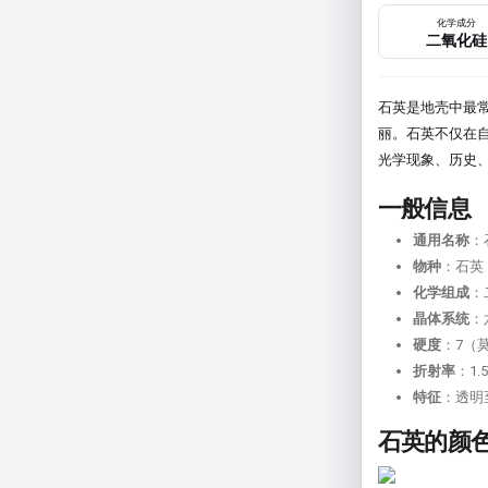
化学成分
二氧化硅
石英是地壳中最常
丽。石英不仅在
光学现象、历史
一般信息
通用名称
：
物种
：石英
化学组成
：
晶体系统
：
硬度
：7（
折射率
：1.5
特征
：透明
石英的颜