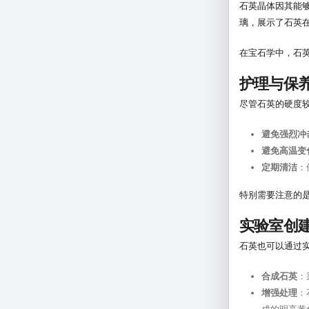
石英晶体因其能
璃，展示了石英
在宝石学中，石
护理与保
尽管石英的硬度
避免强烈冲
避免高温变
定期清洁
：
特别需要注意的
实验室创
石英也可以通过
合成石英
：
增强处理
：