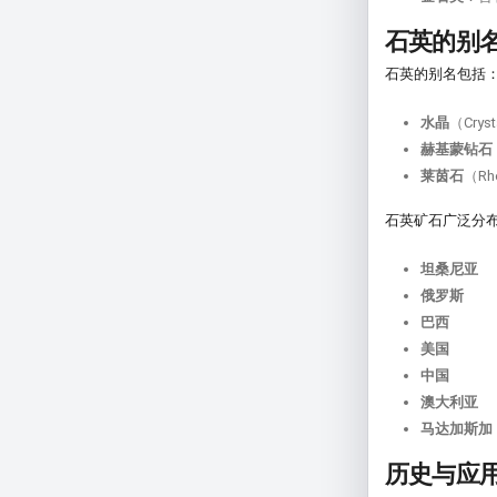
石英的别
石英的别名包括
水晶
（Cryst
赫基蒙钻石
莱茵石
（Rhe
石英矿石广泛分
坦桑尼亚
俄罗斯
巴西
美国
中国
澳大利亚
马达加斯加
历史与应