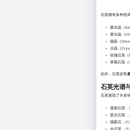
石英拥有多种色
紫水晶（Ame
黄水晶（Cit
烟晶（Smok
水晶（Cryst
玫瑰石英（Ro
草莓石英（St
此外，石英还有
石英光谱
石英展现了许多
鸢尾石英
：
星光石英
：
猫眼石
：内
金石英
：含