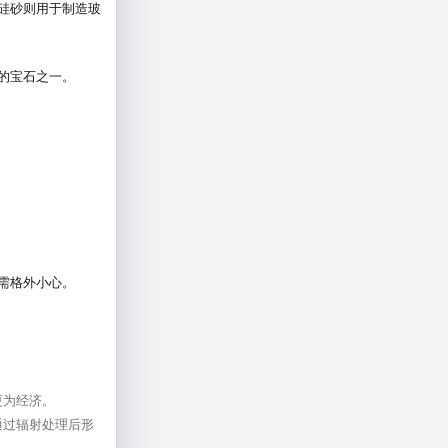
硅砂则用于制造玻
的宝石之一。
需格外小心。
更为经济。
通过辐射处理后形