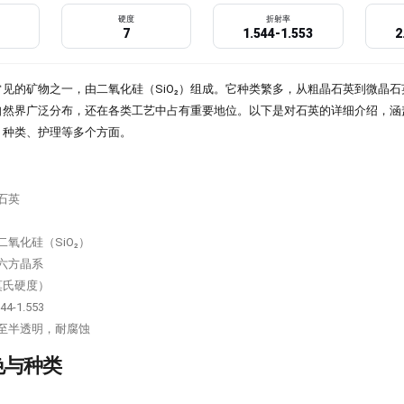
硬度
折射率
7
1.544-1.553
2
见的矿物之一，由二氧化硅（SiO₂）组成。它种类繁多，从粗晶石英到微晶
自然界广泛分布，还在各类工艺中占有重要地位。以下是对石英的详细介绍，涵
、种类、护理等多个方面。
石英
二氧化硅（SiO₂）
六方晶系
莫氏硬度）
44-1.553
至半透明，耐腐蚀
色与种类