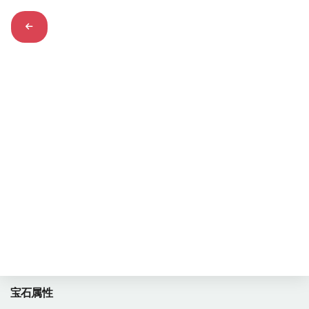
卢比莱红碧玺
1692
浏览量
rubellite
宝石属性