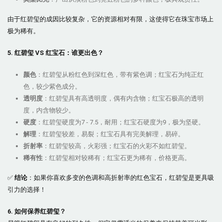
由于红碧玺的成因比较复杂，它的资源相对有限，这使得它在珠宝市场上
极为稀有。
5. 红碧玺 VS 红宝石：谁更出色？
颜色
：红碧玺从粉红色到深红色，带有紫色调；红宝石为纯正红
色，较少紫色成分。
透明度
：红碧玺具有高透明度，偶有内含物；红宝石极高的透明
度，内含物较少。
硬度
：红碧玺硬度为7 - 7.5，耐用；红宝石硬度为9，极为坚硬。
解理
：红碧玺较差，易裂；红宝石具有完美解理，易碎。
折射率
：红碧玺较高，火彩强；红宝石的火彩不如红碧玺。
稀有性
：红碧玺相对较稀有；红宝石更为稀有，价格更高。
✅
结论
：如果你喜欢多变的色调和高折射率的红色宝石，红碧玺是更具吸
引力的选择！
6. 如何保养红碧玺？