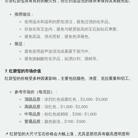
尽管红碧玺具有良好的耐久性，但它仍需适当的保养来保持其美丽光彩。
推荐做法
：
使用温水和温和的肥皂清洁，避免过强的化学品。
存放在珠宝盒内，避免与硬度较高的宝石如钻石摩擦。
避免高温、强光照射，避免色泽褪色。
禁忌
：
避免使用超声波清洗或暴露于蒸汽中。
避免接触酸性化学品，如漂白剂、酒精等。
7. 红碧玺的市场价值
红碧玺的价格受多种因素影响，主要包括颜色、净度、克拉重量和切工。
参考市场价（每克拉）
：
顶级品质
：浓烈红色或紫红色，$2,000 - $5,000
高级品质
：深红色，$1,000 - $2,000
中等品质
：粉红色或稍暗，$500 - $1,000
普通品质
：颜色较浅，$100 - $500
📌 红碧玺的大尺寸宝石价格会大幅上涨，尤其是那些具有极高透明度和