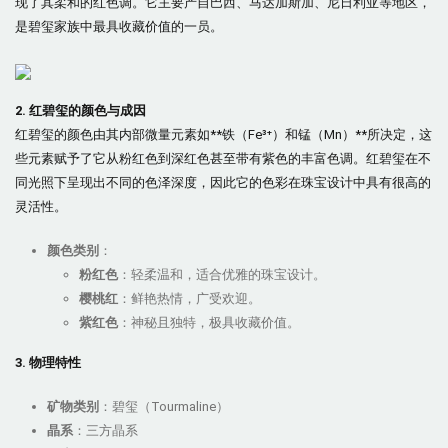
现了其柔和的红色调。它主要产自巴西、马达加斯加、尼日利亚等地区，
是碧玺家族中最具收藏价值的一员。
2. 红碧玺的颜色与成因
红碧玺的颜色由其内部微量元素如**铁（Fe³⁺）和锰（Mn）**所决定，这
些元素赋予了它从粉红色到深红色甚至带有紫色的丰富色调。红碧玺在不
同光照下呈现出不同的色泽深度，因此它的色彩在珠宝设计中具有很高的
灵活性。
颜色类别
：
粉红色
：轻柔温和，适合优雅的珠宝设计。
樱桃红
：鲜艳热情，广受欢迎。
紫红色
：神秘且独特，极具收藏价值。
3. 物理特性
矿物类别
：碧玺（Tourmaline）
晶系
：三方晶系