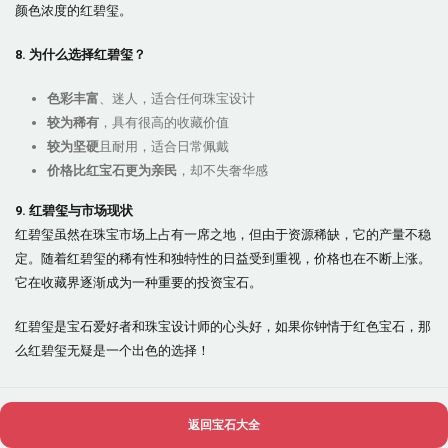
颜色浓度的红碧玺。
8. 为什么选择红碧玺？
色彩丰富
、迷人，适合任何珠宝设计
较为稀有
，具有很高的收藏价值
较为坚硬
且耐用，适合日常佩戴
价格比红宝石更为亲民
，却不失奢华感
9. 红碧玺与市场现状
红碧玺虽然在珠宝市场上占有一席之地，但由于资源稀缺，它的产量不稳
定。随着红碧玺的稀有性和独特性的日益受到重视，价格也在不断上涨。
它在收藏界逐渐成为一种重要的投资宝石。
红碧玺是宝石爱好者和珠宝设计师的心头好，如果你钟情于红色宝石，那
么红碧玺无疑是一个出色的选择！
返回宝石大全