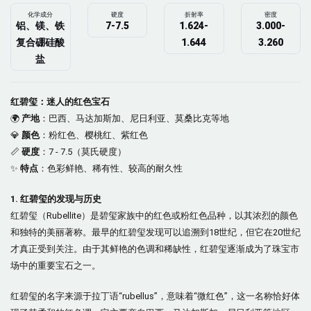
化学成分
硬度
折射率
密度
铝、镁、铁
7-7.5
1.624-
3.000-
复合硼硅酸
1.644
3.260
盐
红碧玺：迷人的红色宝石
🌍
产地
：巴西、马达加斯加、尼日利亚、莫桑比克等地
💎
颜色
：粉红色、樱桃红、紫红色
📏
硬度
：7 - 7.5（莫氏硬度）
✨
特点
：色彩鲜艳、稀有性、较高的耐久性
1. 红碧玺的发现与历史
红碧玺（Rubellite）是碧玺家族中的红色或粉红色品种，以其浓烈的颜色
和独特的美丽著称。最早的红碧玺发现可以追溯到18世纪，但它在20世纪
才真正受到关注。由于其鲜艳的色调和稀缺性，红碧玺逐渐成为了珠宝市
场中的重要宝石之一。
红碧玺的名字来源于拉丁语“rubellus”，意味着“微红色”，这一名称恰好体