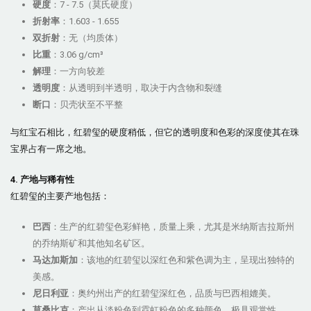
硬度
：7 - 7.5（莫氏硬度）
折射率
：1.603 - 1.655
双折射
：无（均质体）
比重
：3.06 g/cm³
解理
：一方向较差
透明度
：从透明到半透明，取决于内含物和裂缝
断口
：贝壳状至不平整
与红宝石相比，红碧玺的硬度稍低，但它的透明度和色彩的深度使其在珠
宝界占有一席之地。
4. 产地与稀有性
红碧玺的主要产地包括：
巴西
：生产的红碧玺色彩鲜艳，质量上乘，尤其是米纳斯吉拉斯州
的乔纳斯矿和其他知名矿区。
马达加斯加
：该地的红碧玺以深红色和紫色调为主，呈现出独特的
美感。
尼日利亚
：奥约州出产的红碧玺深红色，品质与巴西相媲美。
莫桑比克
：产出从淡粉色到霓虹粉色的多种颜色，极具观赏性。