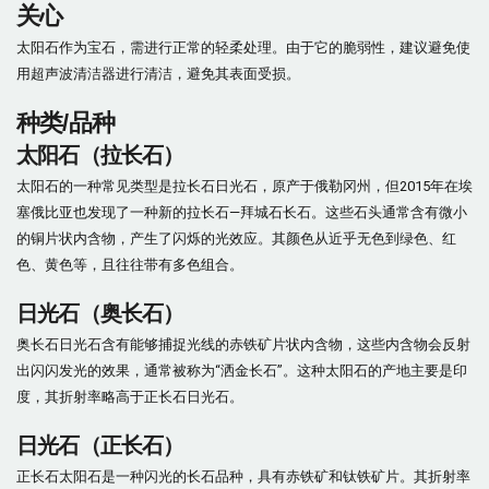
关心
太阳石作为宝石，需进行正常的轻柔处理。由于它的脆弱性，建议避免使
用超声波清洁器进行清洁，避免其表面受损。
种类/品种
太阳石（拉长石）
太阳石的一种常见类型是拉长石日光石，原产于俄勒冈州，但2015年在埃
塞俄比亚也发现了一种新的拉长石—拜城石长石。这些石头通常含有微小
的铜片状内含物，产生了闪烁的光效应。其颜色从近乎无色到绿色、红
色、黄色等，且往往带有多色组合。
日光石（奥长石）
奥长石日光石含有能够捕捉光线的赤铁矿片状内含物，这些内含物会反射
出闪闪发光的效果，通常被称为“洒金长石”。这种太阳石的产地主要是印
度，其折射率略高于正长石日光石。
日光石（正长石）
正长石太阳石是一种闪光的长石品种，具有赤铁矿和钛铁矿片。其折射率