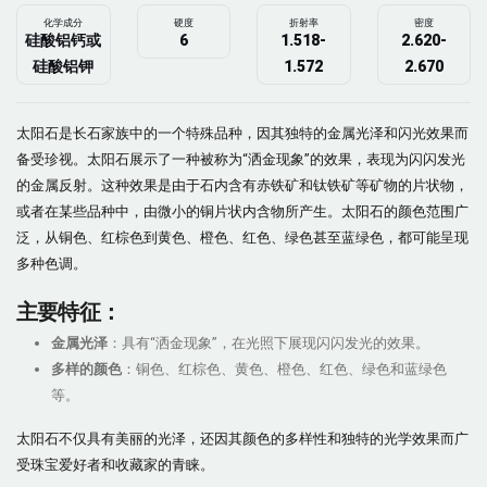
化学成分
硬度
折射率
密度
硅酸铝钙或
6
1.518-
2.620-
硅酸铝钾
1.572
2.670
太阳石是长石家族中的一个特殊品种，因其独特的金属光泽和闪光效果而
备受珍视。太阳石展示了一种被称为“洒金现象”的效果，表现为闪闪发光
的金属反射。这种效果是由于石内含有赤铁矿和钛铁矿等矿物的片状物，
或者在某些品种中，由微小的铜片状内含物所产生。太阳石的颜色范围广
泛，从铜色、红棕色到黄色、橙色、红色、绿色甚至蓝绿色，都可能呈现
多种色调。
主要特征：
金属光泽
：具有“洒金现象”，在光照下展现闪闪发光的效果。
多样的颜色
：铜色、红棕色、黄色、橙色、红色、绿色和蓝绿色
等。
太阳石不仅具有美丽的光泽，还因其颜色的多样性和独特的光学效果而广
受珠宝爱好者和收藏家的青睐。