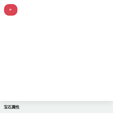
太阳石
1446
浏览量
sunstone
宝石属性