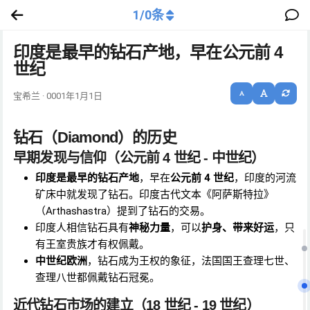
1
/
0
条
印度是最早的钻石产地，早在公元前 4
世纪
宝希兰 · 0001年1月1日
钻石（Diamond）的历史
早期发现与信仰（公元前 4 世纪 - 中世纪）
印度是最早的钻石产地
，早在
公元前 4 世纪
，印度的河流
矿床中就发现了钻石。印度古代文本《阿萨斯特拉》
（Arthashastra）提到了钻石的交易。
印度人相信钻石具有
神秘力量
，可以
护身、带来好运
，只
有王室贵族才有权佩戴。
中世纪欧洲
，钻石成为王权的象征，法国国王查理七世、
查理八世都佩戴钻石冠冕。
近代钻石市场的建立（18 世纪 - 19 世纪）