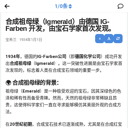
1
/
0
条
合成祖母绿（Igmerald）由德国 IG-
Farben 开发，由宝石学家首次发现。
宝希兰 · 1934年1月1日
1934年
，德国的
IG-Farben公司
（即
德国化学公司
）成功开发
出
合成祖母绿
（
Igmerald
）。这一突破性进展是由宝石学家首
次发现的，标志着人类在合成宝石领域的重要一步。
🌍
合成祖母绿的背景：
祖母绿（
Emerald
）是一种极受欢迎的宝石，因其深绿色的色
泽和稀有性而备受青睐。然而，天然的祖母绿非常稀缺且昂
贵，这使得科学家们一直在寻求能够模仿其美丽外观的合成方
法。
在
20世纪初期
，合成宝石技术已逐渐成熟，尤其是在合成红宝