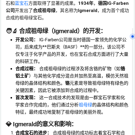
石和
蓝宝石
方面取得了显著的成果。
1934年
，
德国IG-Farben
公司
开发出了
合成祖母绿
，其名称为
Igmerald
，成为首个成功
合成的祖母绿宝石。
🧑‍🔬
合成祖母绿（Igmerald）的开发
：
开发公司：
IG-Farben公司是当时德国一家领先的化学公
司，后来成为**巴斯夫（BASF）**的一部分。该公司不
仅专注于化学产品的开发，也在宝石合成方面进行了大量
的科研工作。
合成过程：
合成祖母绿的过程涉及将含铬的矿物（如
铬
铝土矿
）与其他化学成分混合并加热至高温，模仿天然祖
母绿的晶体结构和颜色。
铬
元素是导致祖母绿特有绿色的
关键因素，因此它被添加到合成的过程中。
首次发现：
这一合成技术的发现是由一群宝石学家和化
学家合作完成的，他们通过分析
祖母绿
的晶体结构和颜色
特征，最终成功地复制了祖母绿的美丽外观。
💎
Igmerald的意义和影响：
合成宝石的进步：
合成祖母绿的成功标志着宝石学和合