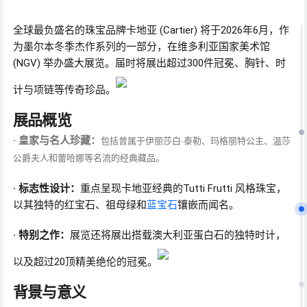
全球最负盛名的珠宝品牌卡地亚 (Cartier) 将于2026年6月，作
为墨尔本冬季杰作系列的一部分，在维多利亚国家美术馆
(NGV) 举办盛大展览。届时将展出超过300件冠冕、胸针、时
计与项链等传奇珍品。
展品概览
· 皇家与名人珍藏：
包括曾属于伊丽莎白·泰勒、玛格丽特公主、温莎
公爵夫人和蕾哈娜等名流的经典藏品。
· 标志性设计：
重点呈现卡地亚经典的Tutti Frutti 风格珠宝，
以其独特的红宝石、祖母绿和
蓝宝石
镶嵌而闻名。
· 特别之作：
展览还将展出搭载澳大利亚蛋白石的独特时计，
以及超过20顶精美绝伦的冠冕。
背景与意义