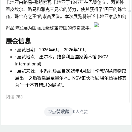
卡地亚由路易-弗朗索瓦·卡地亚于1847年在巴黎创立，因其孙
辈皮埃尔、路易和雅克三兄弟的努力，使其获得了“国王的珠宝
商，珠宝商之王”的崇高声誉。本次展览将讲述卡地亚家族如何
将品牌发展为国际顶级珠宝帝国的传奇故事。
展会信息
· 展览日期：2026年6月 - 2026年10月
· 展览地点：墨尔本，维多利亚国家美术馆 (NGV
International)
· 展览来源：本系列珍品自2025年4月起于伦敦V&A博物馆
展出，之后将巡展至墨尔本。NGV馆长托尼·埃尔伍德称其
为“一个不容错过的展览”。
阅读 783
点赞收藏
0
人点赞