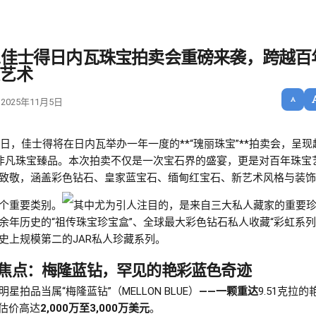
1佳士得日内瓦珠宝拍卖会重磅来袭，跨越百
艺术
 2025年11月5日
11日，佳士得将在日内瓦举办一年一度的**“瑰丽珠宝”**拍卖会，呈现
件非凡珠宝臻品。本次拍卖不仅是一次宝石界的盛宴，更是对百年珠宝
致敬，涵盖彩色钻石、皇家蓝宝石、缅甸红宝石、新艺术风格与装饰
个重要类别。
其中尤为引人注目的，是来自三大私人藏家的重要珍
余年历史的“祖传珠宝珍宝盒”、全球最大彩色钻石私人收藏“彩虹系列
史上规模第二的JAR私人珍藏系列。
焦点：梅隆蓝钻，罕见的艳彩蓝色奇迹
星拍品当属“梅隆蓝钻”（MELLON BLUE）
——一颗重达
9.51克拉的
，估价高达
2,000万至3,000万美元
。