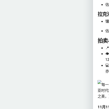
估
拉克
镶
估
拍卖

👁
1
💻
亦
每一
亚时代
之美，
11月