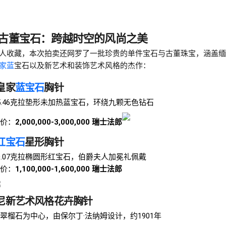
古董宝石：跨越时空的风尚之美
人收藏，本次拍卖还网罗了一批珍贵的单件宝石与古董珠宝，涵盖缅
家蓝
宝石以及新艺术和装饰艺术风格的杰作：
皇家
蓝宝石
胸针
5.46克拉垫形未加热蓝宝石，环绕九颗无色钻石
价：
2,000,000-3,000,000 瑞士法郎
红宝石
星形胸针
0.07克拉椭圆形红宝石，伯爵夫人加冕礼佩戴
价：
1,100,000-1,600,000 瑞士法郎
尼新艺术风格花卉胸针
翠榴石为中心，由保尔丁·法纳姆设计，约1901年