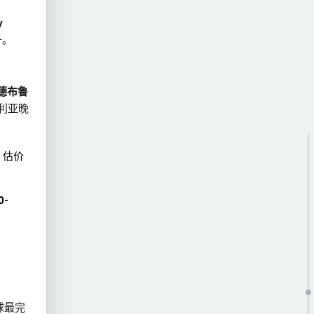
y
一。
德布鲁
利亚晚
，估价
0-
全球最完