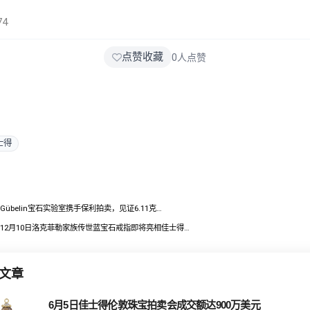
74
点赞收藏
0
人点赞
士得
Gübelin宝石实验室携手保利拍卖，见证6.11克…
12月10日洛克菲勒家族传世蓝宝石戒指即将亮相佳士得…
文章
6月5日佳士得伦敦珠宝拍卖会成交额达900万美元