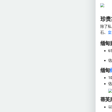
珍贵
除了私
石、
皇
缅甸
6
估
缅甸
1
估
蒂芙
以