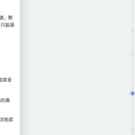
谱，颗
一只装满
拍卖呈
估价高
次拍卖