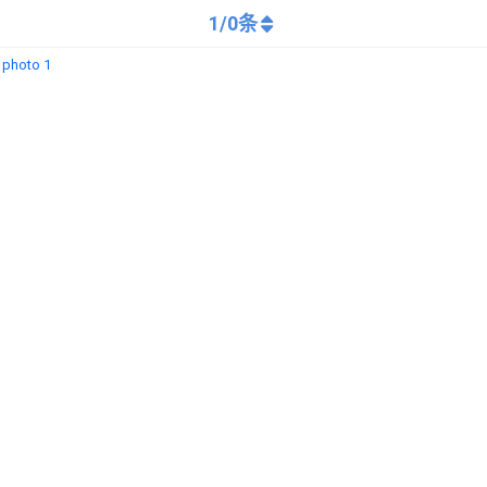
1
/
0
条