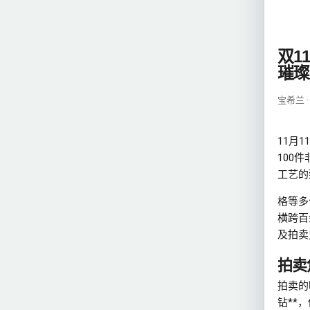
双1
璀璨
宝希兰 ·
11月
100
工艺的
格等多
横跨百
及拍卖
拍卖
拍卖的明
钻**