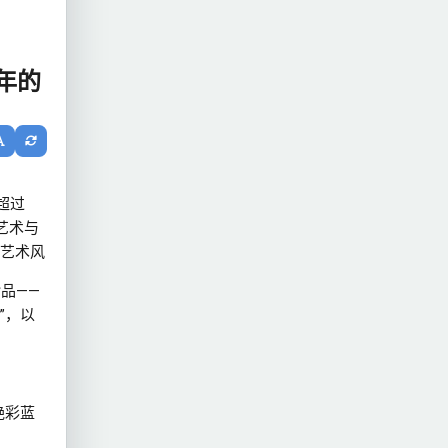
年的
超过
艺术与
艺术风
品——
”，以
艳彩蓝