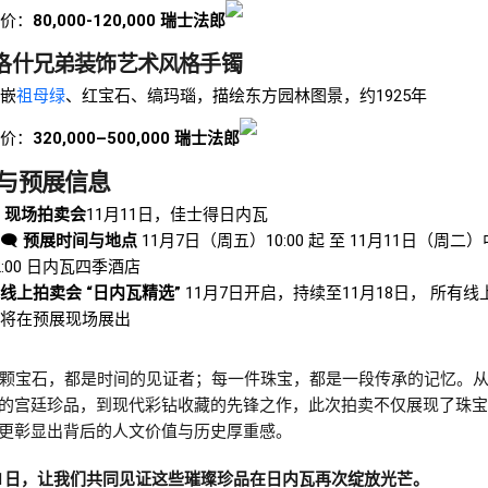
价：
80,000-120,000 瑞士法郎
洛什兄弟装饰艺术风格手镯
嵌
祖母绿
、红宝石、缟玛瑙，描绘东方园林图景，约1925年
价：
320,000–500,000 瑞士法郎
与预展信息

现场拍卖会
11月11日，佳士得日内瓦
‍🗨
预展时间与地点
11月7日（周五）10:00 起 至 11月11日（周二
2:00 日内瓦四季酒店
线上拍卖会 “日内瓦精选”
11月7日开启，持续至11月18日， 所有线
将在预展现场展出
颗宝石，都是时间的见证者；每一件珠宝，都是一段传承的记忆。
的宫廷珍品，到现代彩钻收藏的先锋之作，此次拍卖不仅展现了珠宝
更彰显出背后的人文价值与历史厚重感。
11日，让我们共同见证这些璀璨珍品在日内瓦再次绽放光芒。