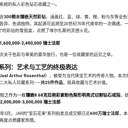
系统的私人彩色钻石收藏之一。
含
300颗未镶嵌天然彩钻
，涵盖红、蓝、绿、黄、橙、粉与灰等全色
各异、色调独特。其起源可追溯至20世纪70年代南非的一次偶遇，
视”的彩钻的雪茄盒，点燃了埃尔扎斯的灵感火花。
1,600,000-2,400,000 瑞士法郎
次关于色彩与审美的豪华旅行，也是一位收藏家的远见之举。
R系列：艺术与工艺的终极表达
oel Arthur Rosenthal）
，被誉为当代珠宝艺术的传奇人物。本次
二大私人珍藏系列——
共25件作品
，极具收藏与艺术价值。
衔之作为一枚
镶嵌8.68克拉艳彩紫粉色梨形明亮式切割钻石戒指
，
2,000,000-3,000,000 瑞士法郎
25年5月，JAR的“宝石花束”系列拍卖总成交额已近
600万瑞士法郎
，本
再度点燃藏家热情。