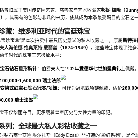
钻曾归属于美国传奇园艺家、慈善家与艺术收藏家
邦妮·梅隆（Bunn
n）
，其稀有的色彩与非凡的来历，使其成为本季最受瞩目的宝石之
珍藏：维多利亚时代的宫廷珠宝
珠宝珍宝盒”是本次拍卖中最具历史意义的私人收藏之一，原属
斯特拉
夫人海伦娜·维奥莱特·爱丽丝（1874-1949）
。这些珠宝体现了维多
德华时代的珠宝工艺极致水平：
宝石钻石星形胸针
：伯爵夫人在1902年
爱德华七世加冕典礼
上佩戴
,100,000-1,600,000 瑞士法郎
变换式红宝石钻石冠冕/项链
：可作为冠冕或项链佩戴，估价
280,00
80,000 瑞士法郎
宝不仅华丽夺目，更承载着皇室历史与女性力量的印记。
系列：全球最大私人彩钻收藏之一
时钻石商**艾迪·埃尔扎斯（Eddy Elzas）**打造的“彩虹系列”，是