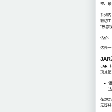
整、最
系列内
颗切工
“被忽
估价：
这是一
JA
JAR（J
现其第
领
达
在20
无疑将