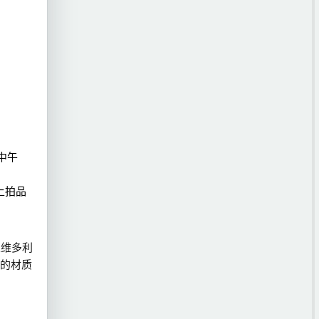
）中午
上拍品
从维多利
的材质