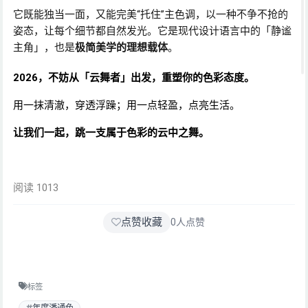
它既能独当一面，又能完美“托住”主色调，以一种不争不抢的
姿态，让每个细节都自然发光。它是现代设计语言中的「静谧
主角」，也是
极简美学的理想载体
。
2026，不妨从「云舞者」出发，重塑你的色彩态度。
用一抹清澈，穿透浮躁；用一点轻盈，点亮生活。
让我们一起，跳一支属于色彩的云中之舞。
阅读 1013
点赞收藏
0
人点赞
标签
年度潘通色