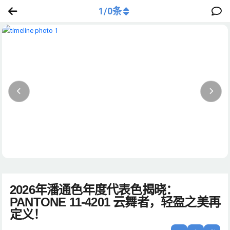
1
/
0
条
2026年潘通色年度代表色揭晓：
PANTONE 11-4201 云舞者，轻盈之美再
定义！