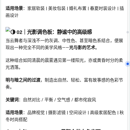
适用场景
：家居软装 | 美妆包装 | 婚礼布置 | 春夏时装设计 | 插
画设计
🌗 02｜
光影调色板：静谧中的高级感
当云舞者与深浅不一的灰调、中性色、甚至暗色系结合，便展
现出一种完全不同的美学风格——
光与影的艺术
。
这种组合如同清晨的晨雾遇见第一缕阳光，亦或黄昏时分的柔
光洒落。
明与暗之间的过渡
，制造出自然、轻松、富有故事感的色彩节
奏。
关键词
：自然对比 / 平衡 / 空气感 / 都市侘寂风
适用场景
：品牌视觉 | 摄影滤镜 | 空间设计 | 高级家居配色 | 秋
冬时尚搭配