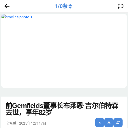
1
/
0
条
前Gemfields董事长布莱恩·吉尔伯特森
去世，享年82岁
宝希兰 · 2025年12月17日