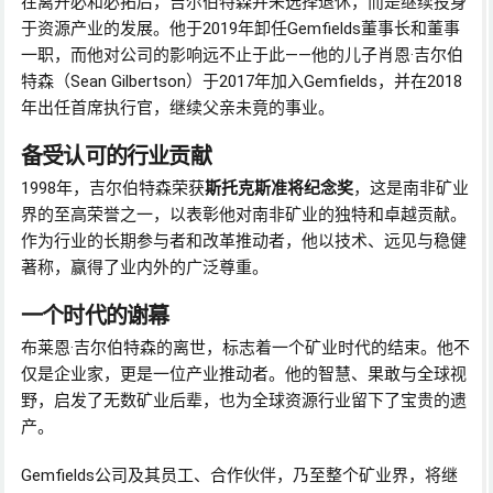
在离开必和必拓后，吉尔伯特森并未选择退休，而是继续投身
于资源产业的发展。他于2019年卸任Gemfields董事长和董事
一职，而他对公司的影响远不止于此——他的儿子肖恩·吉尔伯
特森（Sean Gilbertson）于2017年加入Gemfields，并在2018
年出任首席执行官，继续父亲未竟的事业。
备受认可的行业贡献
1998年，吉尔伯特森荣获
斯托克斯准将纪念奖
，这是南非矿业
界的至高荣誉之一，以表彰他对南非矿业的独特和卓越贡献。
作为行业的长期参与者和改革推动者，他以技术、远见与稳健
著称，赢得了业内外的广泛尊重。
一个时代的谢幕
布莱恩·吉尔伯特森的离世，标志着一个矿业时代的结束。他不
仅是企业家，更是一位产业推动者。他的智慧、果敢与全球视
野，启发了无数矿业后辈，也为全球资源行业留下了宝贵的遗
产。
Gemfields公司及其员工、合作伙伴，乃至整个矿业界，将继