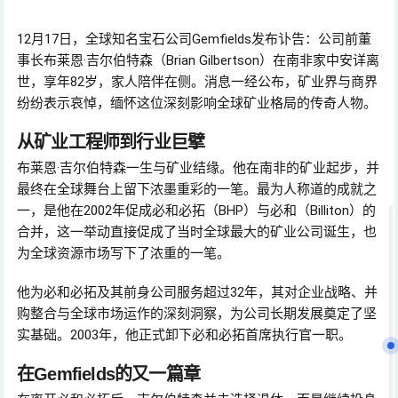
12月17日，全球知名宝石公司Gemfields发布讣告：公司前董
事长布莱恩·吉尔伯特森（Brian Gilbertson）在南非家中安详离
世，享年82岁，家人陪伴在侧。消息一经公布，矿业界与商界
纷纷表示哀悼，缅怀这位深刻影响全球矿业格局的传奇人物。
从矿业工程师到行业巨擘
布莱恩·吉尔伯特森一生与矿业结缘。他在南非的矿业起步，并
最终在全球舞台上留下浓墨重彩的一笔。最为人称道的成就之
一，是他在2002年促成必和必拓（BHP）与必和（Billiton）的
合并，这一举动直接促成了当时全球最大的矿业公司诞生，也
为全球资源市场写下了浓重的一笔。
他为必和必拓及其前身公司服务超过32年，其对企业战略、并
购整合与全球市场运作的深刻洞察，为公司长期发展奠定了坚
实基础。2003年，他正式卸下必和必拓首席执行官一职。
在Gemfields的又一篇章