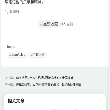
续铭记他的贡献和精神。
阅读 554
点赞收藏
0
人点赞
标签
Gemfields
宝石人物
上一篇：
两名斯里兰卡人在机场试图走私宝石到中国被捕
下一篇：
莲花实验室：27克拉“蓝宝石”的真相，钛扩散处理露馅
相关文章