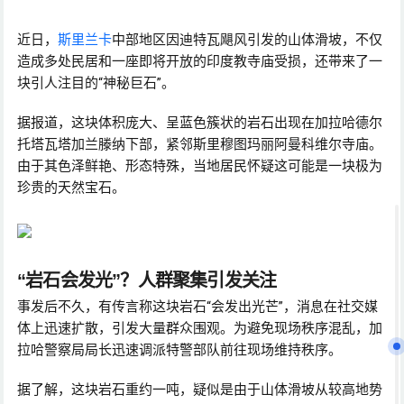
近日，
斯里兰卡
中部地区因迪特瓦飓风引发的山体滑坡，不仅
造成多处民居和一座即将开放的印度教寺庙受损，还带来了一
块引人注目的“神秘巨石”。
据报道，这块体积庞大、呈蓝色簇状的岩石出现在加拉哈德尔
托塔瓦塔加兰滕纳下部，紧邻斯里穆图玛丽阿曼科维尔寺庙。
由于其色泽鲜艳、形态特殊，当地居民怀疑这可能是一块极为
珍贵的天然宝石。
“岩石会发光”？人群聚集引发关注
事发后不久，有传言称这块岩石“会发出光芒”，消息在社交媒
体上迅速扩散，引发大量群众围观。为避免现场秩序混乱，加
拉哈警察局局长迅速调派特警部队前往现场维持秩序。
据了解，这块岩石重约一吨，疑似是由于山体滑坡从较高地势