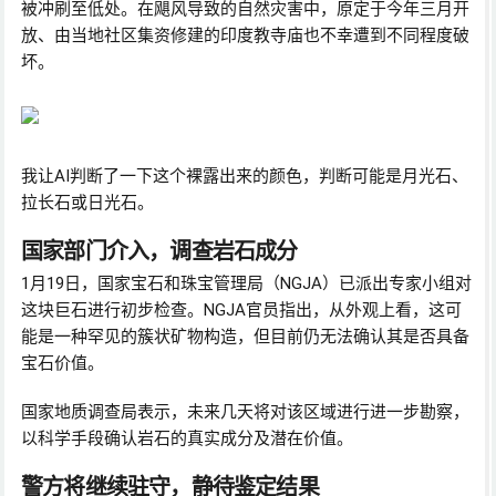
被冲刷至低处。在飓风导致的自然灾害中，原定于今年三月开
放、由当地社区集资修建的印度教寺庙也不幸遭到不同程度破
坏。
我让AI判断了一下这个裸露出来的颜色，判断可能是月光石、
拉长石或日光石。
国家部门介入，调查岩石成分
1月19日，国家宝石和珠宝管理局（NGJA）已派出专家小组对
这块巨石进行初步检查。NGJA官员指出，从外观上看，这可
能是一种罕见的簇状矿物构造，但目前仍无法确认其是否具备
宝石价值。
国家地质调查局表示，未来几天将对该区域进行进一步勘察，
以科学手段确认岩石的真实成分及潜在价值。
警方将继续驻守，静待鉴定结果