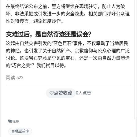
在最终结论公布之前，警方将继续在现场驻守，防止人为破
坏、非法采掘或引发进一步的安全隐患。相关部门呼吁公众理
性对待传言，避免过度炒作。
灾难过后，是自然奇迹还是误会？
这起由自然灾害引发的“蓝色巨石”事件，不仅牵动了当地居民
的神经，也引发了关于自然矿产、宗教信仰与公众心理的广泛
讨论。这块岩石究竟是罕见的宝石，还是一次由自然力量塑造
的“巧合之美”？我们拭目以待。
阅读 522
点赞收藏
0
人点赞
标签
斯里兰卡