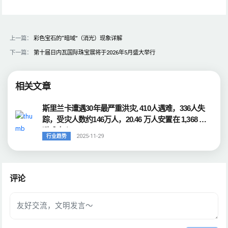
上一篇：
彩色宝石的“暗域”（消光）现象详解
下一篇：
第十届日内瓦国际珠宝展将于2026年5月盛大举行
相关文章
斯里兰卡遭遇30年最严重洪灾, 410人遇难，336人失
踪，受灾人数约146万人，20.46 万人安置在 1,368 个
避难中心
2025-11-29
行业趋势
评论