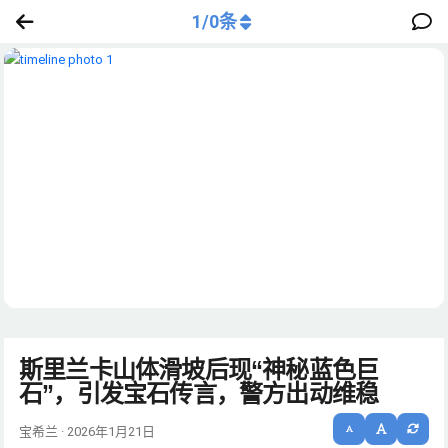
1
/
0
条
斯里兰卡山体滑坡后现“神秘蓝色巨
石”，引发宝石传言，警方出动维稳
宝希兰 · 2026年1月21日