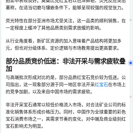
拍卖中表现良好。莫桑比克红宝石以色泽鲜艳、荧光反应突出
著称，在适当切磨与镶嵌条件下，能够呈现较强的视觉张力。
荧光特性在部分亚洲市场尤受关注，这一品类的顺利销售，在
一定程度上缓冲了其他品质类别需求放缓的影响。
从行业角度看，新矿区资源的加入意味着产品结构将更加多
元，但也对分级体系、定价逻辑与市场教育提出更高要求。
部分品质竞价低迷：非法开采与需求疲软叠
加
与高端批次形成对比的是，部分品质红宝石竞价较为低迷。公
司指出，这一现象部分源于同一地区非法开采
红宝石
在市场上
的竞争加剧，以及来自中国市场的需求疲软。
非法开采宝石通常以较低价格流入市场，对合法矿业公司的标
准化销售体系形成价格压力。同时，中国作为全球重要的彩色
宝石消费市场之一，其需求节奏的变化，对中端及商业级别红
宝石影响尤为明显。