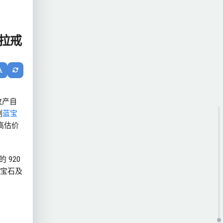
克拉戒
枚产自
割
蓝宝
最高估价
 920
宝石及