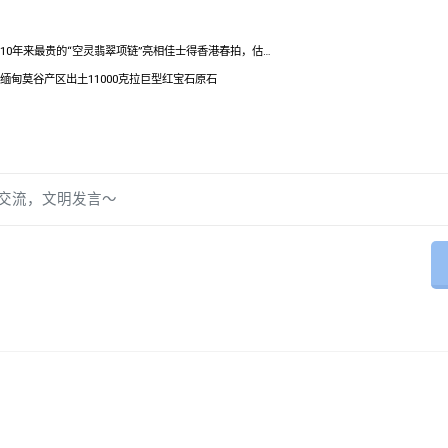
10年来最贵的“空灵翡翠项链”亮相佳士得香港春拍，估…
缅甸莫谷产区出土11000克拉巨型红宝石原石