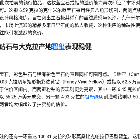
此次拍卖的领衔拍品，这枚蓝宝石戒指的溢价能力再次印证了市场
可。这颗 6.59 克拉的克什米尔蓝宝石采用经典八角形切割，两侧点
设计风格洗练，旨在突出主石极其稀有的丝绒质感与色泽。克什米尔
，市场上流通的精品多来自早年间的私人收藏，这种供应的稀缺性使
往能引发激烈的竞价。
钻石与大克拉产地
碧玺
表现稳健
宝石，彩色钻石与稀有彩色宝石的表现同样可圈可点。卡地亚（Carti
0.03 克拉切角矩形艳彩浓黄钻（Fancy Vivid Yellow）戒指以 62.5 
于估价区间内。而两颗粉钻的表现则更为亮眼，其中一颗 6.45 克拉
 56.25 万美元成交，另一颗 4.93 克拉的
祖母绿
切割浅粉钻则以 50
两者均大幅超过了拍卖前的估价。
注的还有一颗重达 100.31 克拉的梨形莫桑比克帕拉伊巴型碧玺。这