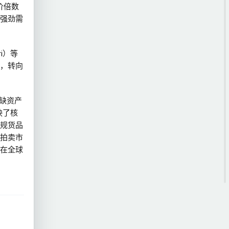
价倍数
强劲需
ri）等
，转向
稀缺资产
映了核
规货品
拍卖市
在全球