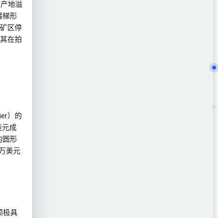
对产地溢
缀梯形
矿区停
其在拍
er）的
万美元成
的圆形
 万美元
颗极具