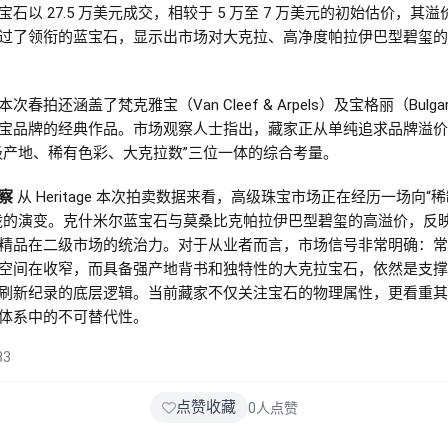
宝石以 27.5 万美元成交，相较于 5 万至 7 万美元的初始估价，其溢
过了领衔的蓝宝石，显示出市场对大克拉、高净度帕拉伊巴型碧玺的
次春拍还涵盖了梵克雅宝（Van Cleef & Arpels）及宝格丽（Bulga
宝品牌的经典作品。市场观察人士指出，藏家正从单纯追求品牌溢价
级产地、稀有色彩、大克拉数”三位一体的综合考量。
察
从 Heritage 本次拍卖数据来看，高级珠宝市场正在经历一场向“
拢的演变。克什米尔蓝宝石与莫桑比克帕拉伊巴型碧玺的高溢价，反
精品在二级市场的统治力。对于从业者而言，市场信号非常明确：常
空间在收窄，而具备强产地背书和独特性的大克拉宝石，依然是支撑
刷新纪录的底层逻辑。当前藏家不仅关注宝石的物理属性，更看重其
体系中的不可替代性。
83
点赞收藏
0
人点赞