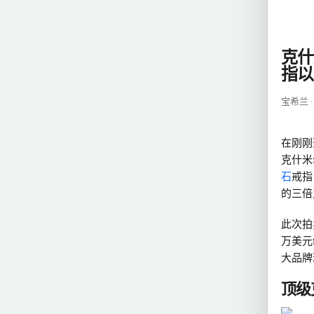
克什
指以
宝希兰 ·
在刚刚
克什米
石
戒指
的三倍
此次拍卖
万美元
大品牌
顶级