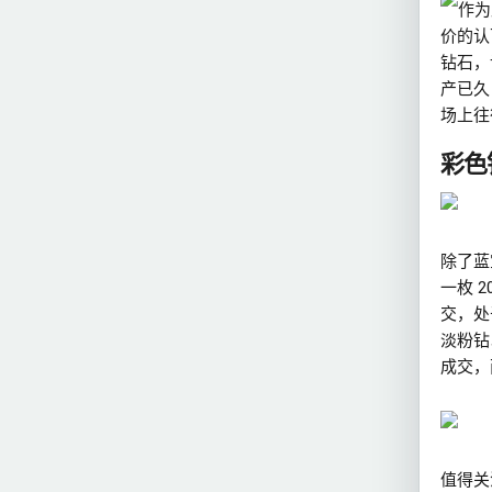
作为
价的认
钻石，
产已久
场上往
彩色
除了蓝
一枚 2
交，处
淡粉钻以
成交，
值得关