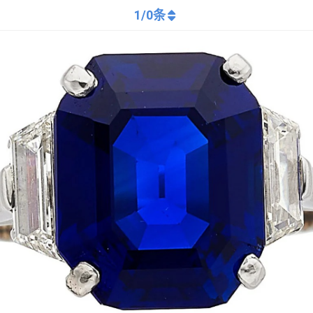
1
/
0
条