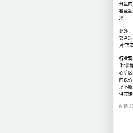
分量的
甚至超
求。
此外，本
著名珠
对“顶
行业观
化”靠
心矿区
的议价
场不断
供应链
阅读 2