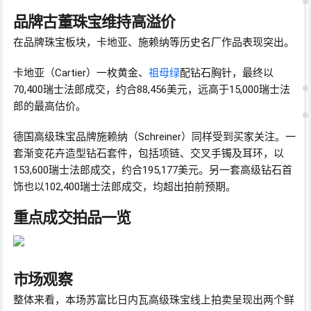
品牌古董珠宝维持高溢价
在品牌珠宝板块，卡地亚、施赖纳等历史名厂作品表现突出。
卡地亚（Cartier）一枚黄金、
祖母绿
配钻石胸针，最终以
70,400瑞士法郎成交，约合88,456美元，远高于15,000瑞士法
郎的最高估价。
德国高级珠宝品牌施赖纳（Schreiner）同样受到买家关注。一
套渐变花卉造型钻石套件，包括项链、交叉手镯及耳环，以
153,600瑞士法郎成交，约合195,177美元。另一套高级钻石首
饰也以102,400瑞士法郎成交，均超出拍前预期。
重点成交拍品一览
市场观察
整体来看，本场苏富比日内瓦高级珠宝线上拍卖呈现出两个鲜