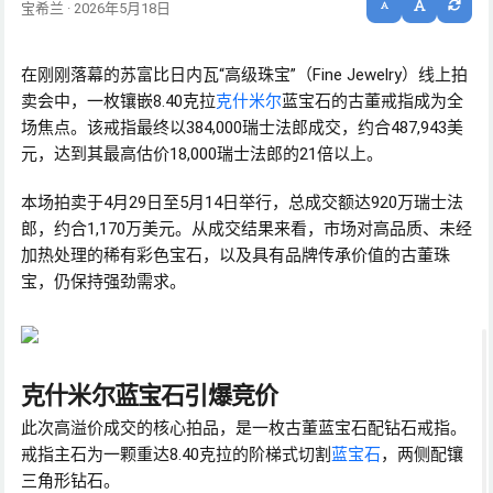
宝希兰 · 2026年5月18日
在刚刚落幕的苏富比日内瓦“高级珠宝”（Fine Jewelry）线上拍
卖会中，一枚镶嵌8.40克拉
克什米尔
蓝宝石的古董戒指成为全
场焦点。该戒指最终以384,000瑞士法郎成交，约合487,943美
元，达到其最高估价18,000瑞士法郎的21倍以上。
本场拍卖于4月29日至5月14日举行，总成交额达920万瑞士法
郎，约合1,170万美元。从成交结果来看，市场对高品质、未经
加热处理的稀有彩色宝石，以及具有品牌传承价值的古董珠
宝，仍保持强劲需求。
克什米尔蓝宝石引爆竞价
此次高溢价成交的核心拍品，是一枚古董蓝宝石配钻石戒指。
戒指主石为一颗重达8.40克拉的阶梯式切割
蓝宝石
，两侧配镶
三角形钻石。