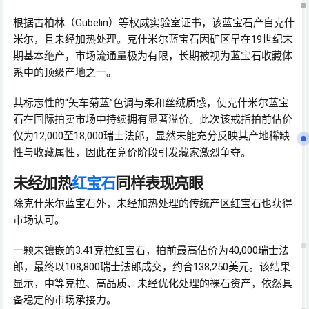
根据古柏林（Gübelin）等权威实验室证书，该蓝宝石产自克什
米尔，且未经加热处理。克什米尔蓝宝石因矿区早在19世纪末
期基本绝产，市场流通量极为有限，长期被视为蓝宝石收藏体
系中的顶级产地之一。
其标志性的“矢车菊蓝”色调与柔和丝绒质感，使克什米尔蓝宝
石在国际拍卖市场中持续拥有显著溢价。此次该戒指拍前估价
仅为12,000至18,000瑞士法郎，显然未能充分反映其产地稀缺
性与收藏属性，因此在竞价阶段引发藏家激烈争夺。
未经加热
红宝石
同样表现亮眼
除克什米尔蓝宝石外，未经加热处理的传统产区红宝石也获得
市场认可。
一颗未镶嵌的3.41克拉红宝石，拍前最高估价为40,000瑞士法
郎，最终以108,800瑞士法郎成交，约合138,250美元。该结果
显示，中等克拉、高品质、未经优化处理的裸石资产，依然具
备稳定的市场承接力。