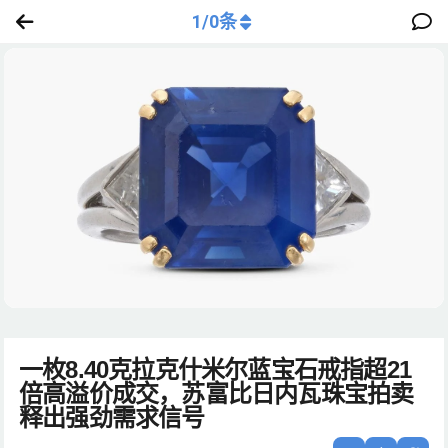
1
/
0
条
一枚8.40克拉克什米尔蓝宝石戒指超21
倍高溢价成交，苏富比日内瓦珠宝拍卖
释出强劲需求信号