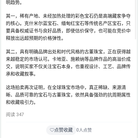
明趋势。
其一，稀有产地、未经加热处理的彩色宝石仍是高端藏家争夺
的核心。克什米尔蓝宝石、缅甸红宝石等传统名产区宝石，只
要具备权威证书与良好品质，即使估价保守，也可能在竞价中
释放出远超预期的价格弹性。
其二，具有明确品牌出处和时代风格的古董珠宝，正在获得越
来越稳定的市场认可。卡地亚、施赖纳等品牌作品的高溢价成
交，说明买家不仅关注宝石本身，也重视设计、工艺、品牌传
承和收藏叙事。
这场拍卖再次证明，在全球珠宝市场中，真正稀缺、来源清
晰、品质可靠的宝石与古董珠宝，依然具备强劲的抗周期属性
和收藏吸引力。
阅读 347
点赞收藏
0
人点赞