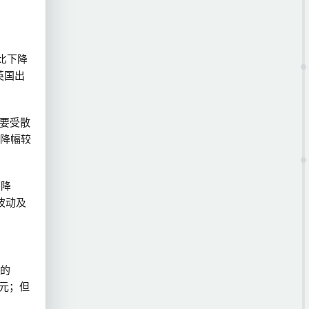
比下降
英国出
主要受散
降幅较
下降
波动及
的
美元；但