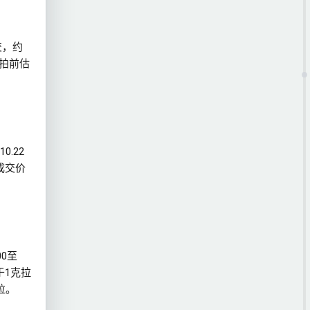
交，约
其拍前估
.22
成交价
00至
于1克拉
拉。