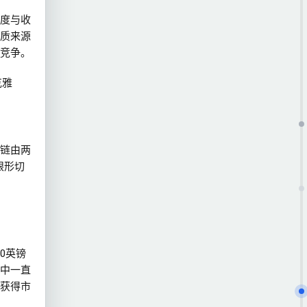
度与收
质来源
竞争。
克雅
链由两
眼形切
00英镑
中一直
获得市