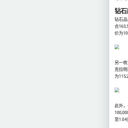
钻石
钻石品
合16
价为10
另一枚
克拉明
为115
此外，一
100
至1.