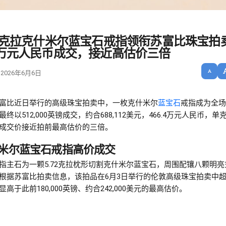
72克拉克什米尔蓝宝石戒指领衔苏富比珠宝拍
6万元人民币成交，接近高估价三倍
 2026年6月6日
富比近日举行的高级珠宝拍卖中，一枚克什米尔
蓝宝石
戒指成为全场
终以512,000英镑成交，约合688,112美元，466.4万元人民币，单克拉
成交价接近拍前最高估价的三倍。
米尔蓝宝石戒指高价成交
指主石为一颗5.72克拉枕形切割克什米尔蓝宝石，周围配镶八颗明亮
根据苏富比拍卖信息，该拍品在6月3日举行的伦敦高级珠宝拍卖中
显高于此前180,000英镑、约合242,000美元的最高估价。