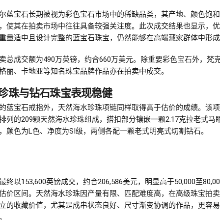
尔蓝宝石长期被视为彩色宝石市场中的稀缺品类，其产地、颜色饱和
，使其在拍卖市场中往往具备较强关注度。此次成交结果也显示，优
重量适中且设计完整的蓝宝石珠宝，仍然能够在高端藏家群体中形成
卖总成交额为490万英镑，约合660万美元。除重要彩色宝石外，梵
格丽、卡地亚等知名珠宝品牌作品亦在拍卖中成交。
珍珠与钻石珠宝表现稳健
的蓝宝石戒指外，天然海水珍珠项链同样取得高于估价的成绩。该项
排列的209颗天然海水珍珠组成，搭扣部分镶嵌一颗2.17克拉老式马
，颜色为L色、净度为SI级，两侧各配一颗老式明亮式切割钻石。
终以153,600英镑成交，约合206,586美元，明显高于50,000至80,0
估价区间。天然海水珍珠因产量有限、匹配难度高，在高级珠宝拍卖
立的收藏价值，尤其是成串状态良好、尺寸渐变协调的作品，更容易
。