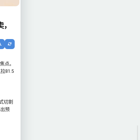
卖，
焦点。
81.5
式切割
超出预