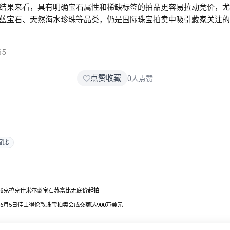
结果来看，具有明确宝石属性和稀缺标签的拍品更容易拉动竞价，尤
蓝宝石、天然海水珍珠等品类，仍是国际珠宝拍卖中吸引藏家关注的
65
点赞收藏
0
人点赞
富比
6克拉克什米尔蓝宝石苏富比无底价起拍
6月5日佳士得伦敦珠宝拍卖会成交额达900万美元