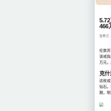
5.
46
宝希兰 ·
伦敦苏
该戒指最
万元，
克什
这枚戒
钻石。
期，明