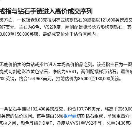
戒指与钻石手链进入高价成交序列
类方面，一枚镶嵌8.03克拉明亮式切割钻石的戒指以121,600英镑成
3,567美元。主石为G色、VS2净度，两侧配镶弧形长方形切割钻石。
0,000至150,000英镑，最终成交价处于估价区间内。
无底价拍卖的黄钻戒指也进入本场高价拍品之列。该戒指主石为一颗10
亮式切割艳彩浓黄色钻石，净度为VVS1，两侧配镶梯形钻石。最终
,200英镑，约合154,963美元，拍前估价为85,000至130,000英镑。
条钻石手链以102,400英镑成交，约合137,749美元，略高于其60,0
,000英镑的估价区间。该手链由36颗
祖母绿
切割钻石组成，单颗重量介
04克拉之间，颜色等级为D至F，净度从VVS1至VS2不等，总重34.36克