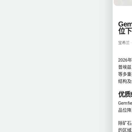
Ge
位下
宝希兰 ·
202
普埃兹
等多重
结构及
优质
Gem
品位降
除矿石
的区域