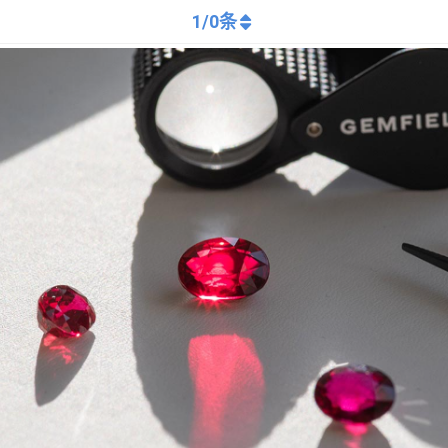
1
/
0
条