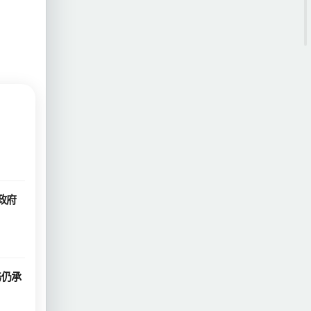
政府
务仍承