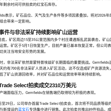
年剩余时间可供拍卖的红宝石库存。
fields表示，矿石品位、天气及生产条件等多项因素叠加，将对2026
组合带来一定影响。
事件与非法采矿持续影响矿山运营
月底，矿区周边15至35公里范围内多个村庄遭遇叛乱武装袭击，矿山
运营。矿区于5月1日恢复生产，目前产量已基本恢复正常，但公司
切关注当地安全形势的发展。
时，非法采矿依然是蒙特普埃兹矿长期面临的重要挑战。Gemfields
天约有700名非法采矿人员进入矿区活动，这不仅造成矿产资源流失
低了矿山资源回收率，并对矿石品位和运营效率带来持续影响。
rade Select拍卖成交2310万美元
产端面临压力，Gemfields在销售端仍取得较为积极的表现。
2日至29日，公司举办首届Trade Select拍卖会，首次将不同品质等级
与新增设的
蓝宝石
专场集中进行销售。此次拍卖共推出89件拍品，