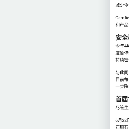
减少今
Gem
和产品
安全
今年4
度暂停
持续密
与此同
目前每
一步降
首届T
尽管生
6月2
石原石