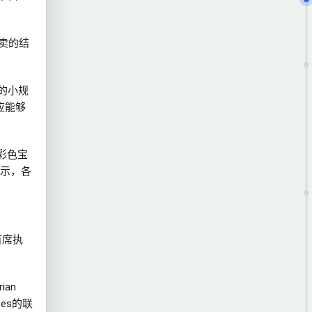
t拍卖的结
出的小规
应能够
彩色宝
示，各
任首席执
ian
rces的联