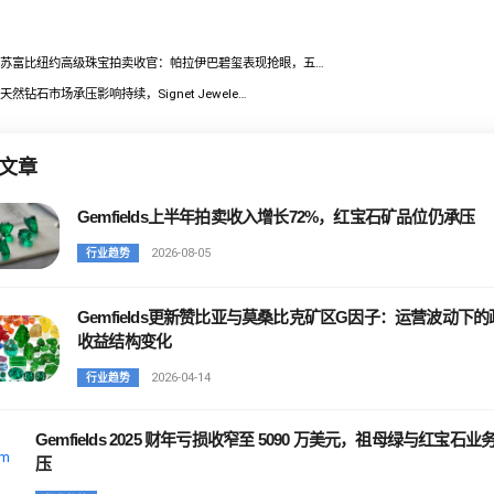
苏富比纽约高级珠宝拍卖收官：帕拉伊巴碧玺表现抢眼，五…
天然钻石市场承压影响持续，Signet Jewele…
文章
Gemfields上半年拍卖收入增长72%，红宝石矿品位仍承压
2026-08-05
行业趋势
Gemfields更新赞比亚与莫桑比克矿区G因子：运营波动下的
收益结构变化
2026-04-14
行业趋势
Gemfields 2025 财年亏损收窄至 5090 万美元，祖母绿与红宝石业
压