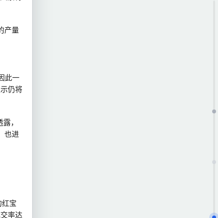
年的产量
因此一
表示仍将
透露，
，也进
的红宝
成交率达