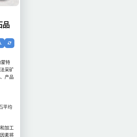
石品
的蒙特
非法采矿
、产品
矿石平均
和加工
因素将