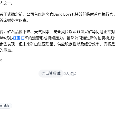
人之一。
者正式确定前，公司首席财务官David Lovett将兼任临时首席执行官
首席财务官职责。
看，矿石品位下降、天气因素、安全风险以及非法采矿等问题正在对
elds核心
红宝石
矿的运营形成持续压力。虽然公司通过新的拍卖模式
销售表现，但未来矿山资源质量、供应稳定性以及经营效率，仍将是
的重点。
91
点赞收藏
0
人点赞
fields