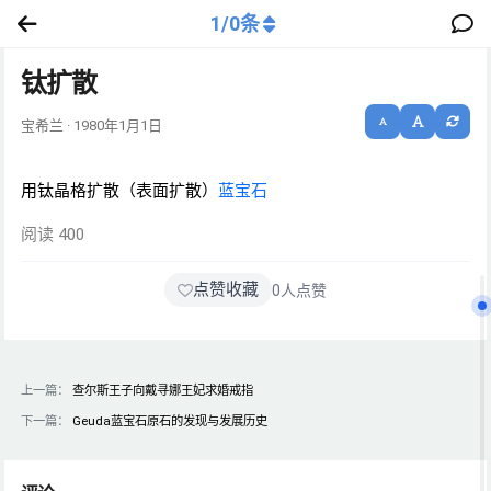
1
/
0
条
钛扩散
宝希兰 · 1980年1月1日
用钛晶格扩散（表面扩散）
蓝宝石
阅读 400
点赞收藏
0
人点赞
上一篇：
查尔斯王子向戴寻娜王妃求婚戒指
下一篇：
Geuda蓝宝石原石的发现与发展历史