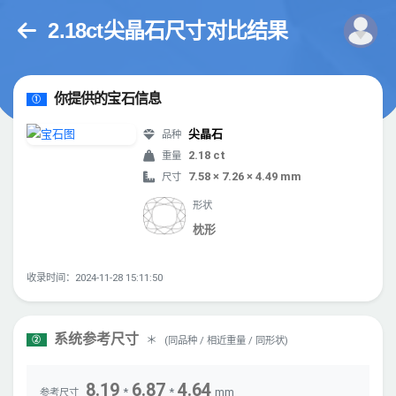
2.18ct尖晶石尺寸对比结果
你提供的宝石信息
①
尖晶石
品种
2.18 ct
重量
7.58 × 7.26 × 4.49 mm
尺寸
形状
枕形
收录时间：2024-11-28 15:11:50
系统参考尺寸
＊
(同品种 / 相近重量 / 同形状)
②
8.19
6.87
4.64
*
*
mm
参考尺寸