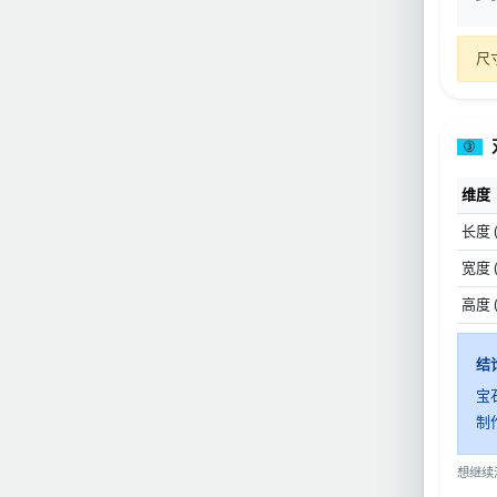
尺
③
维度
长度 
宽度 
高度 
结
宝
制
想继续