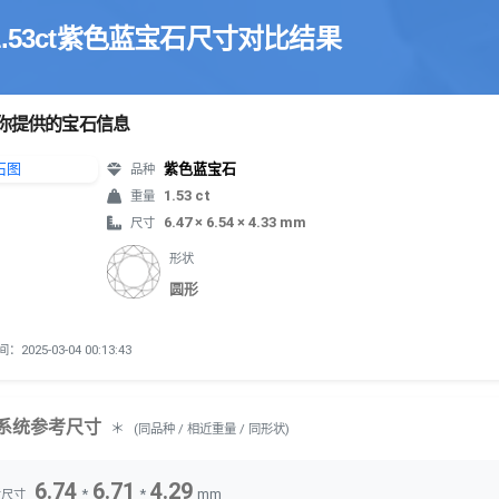
1.53ct紫色蓝宝石尺寸对比结果
你提供的宝石信息
紫色蓝宝石
品种
1.53 ct
重量
6.47 × 6.54 × 4.33 mm
尺寸
形状
圆形
2025-03-04 00:13:43
系统参考尺寸
＊
(同品种 / 相近重量 / 同形状)
6.74
6.71
4.29
*
*
mm
考尺寸