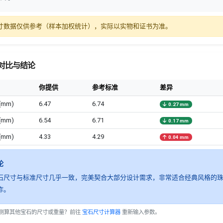
寸数据仅供参考（样本加权统计），实际以实物和证书为准。
对比与结论
你提供
参考标准
差异
(mm)
6.47
6.74
0.27 mm
(mm)
6.54
6.71
0.17 mm
(mm)
4.33
4.29
0.04 mm
论
石尺寸与标准尺寸几乎一致，完美契合大部分设计需求，非常适合经典风格的
作。
测算其他宝石的尺寸或重量？前往
宝石尺寸计算器
重新输入参数。