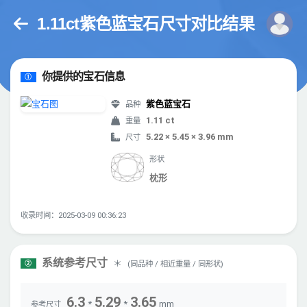
1.11ct紫色蓝宝石尺寸对比结果
你提供的宝石信息
①
紫色蓝宝石
品种
1.11 ct
重量
5.22 × 5.45 × 3.96 mm
尺寸
形状
枕形
收录时间：2025-03-09 00:36:23
系统参考尺寸
＊
(同品种 / 相近重量 / 同形状)
②
6.3
5.29
3.65
*
*
mm
参考尺寸