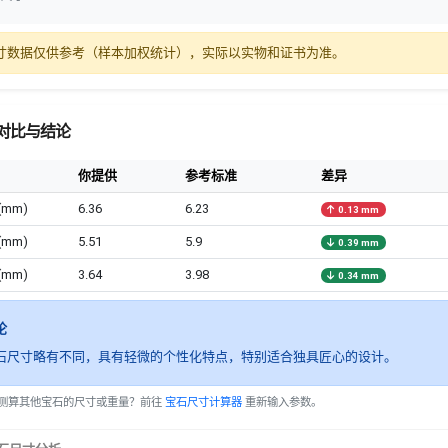
寸数据仅供参考（样本加权统计），实际以实物和证书为准。
对比与结论
你提供
参考标准
差异
(mm)
6.36
6.23
0.13 mm
(mm)
5.51
5.9
0.39 mm
(mm)
3.64
3.98
0.34 mm
论
石尺寸略有不同，具有轻微的个性化特点，特别适合独具匠心的设计。
测算其他宝石的尺寸或重量？前往
宝石尺寸计算器
重新输入参数。