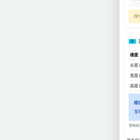
尺
③
维度
长度 
宽度 
高度 
结
宝
想继续