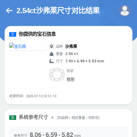
2.54ct沙弗莱尺寸对比结果
你提供的宝石信息
①
沙弗莱
品种
2.54 ct
重量
7.93 × 6.98 × 5.53 mm
尺寸
形状
枕形
收录时间：2025-07-12 02:51:13
系统参考尺寸
＊
(同品种 / 相近重量 / 同形状)
②
8.06
6.59
5.82
*
*
mm
参考尺寸