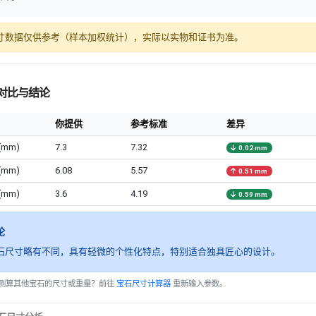
寸数据仅供参考（样本加权统计），实际以实物和证书为准。
对比与结论
你提供
参考标准
差异
(mm)
7.3
7.32
0.02 mm
(mm)
6.08
5.57
0.51 mm
(mm)
3.6
4.19
0.59 mm
论
石尺寸略有不同，具有轻微的个性化特点，特别适合独具匠心的设计。
测算其他宝石的尺寸或重量？前往
宝石尺寸计算器
重新输入参数。