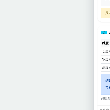
尺
③
维度
长度 
宽度 
高度 
结
宝
想继续