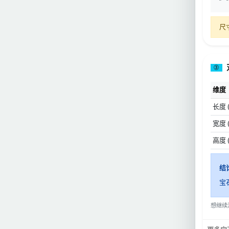
尺
③
维度
长度 
宽度 
高度 
结
宝
想继续