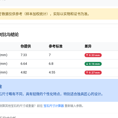
寸数据仅供参考（样本加权统计），实际以实物和证书为准。
对比与结论
你提供
参考标准
差异
(mm)
7.33
7
0.33 mm
(mm)
6.64
6.8
0.16 mm
(mm)
4.82
4.55
0.27 mm
论
石尺寸略有不同，具有轻微的个性化特点，特别适合独具匠心的设计。
测算其他宝石的尺寸或重量？前往
宝石尺寸计算器
重新输入参数。