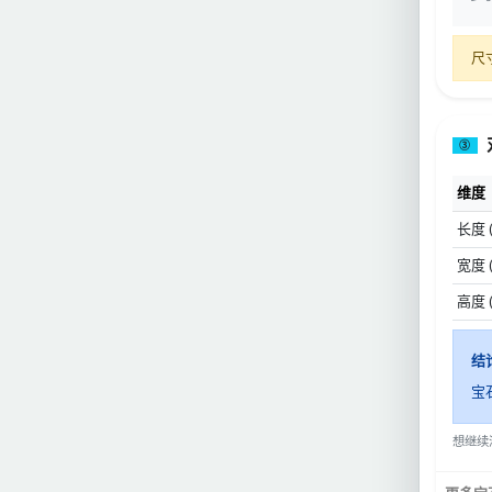
尺
③
维度
长度 
宽度 
高度 
结
宝
想继续