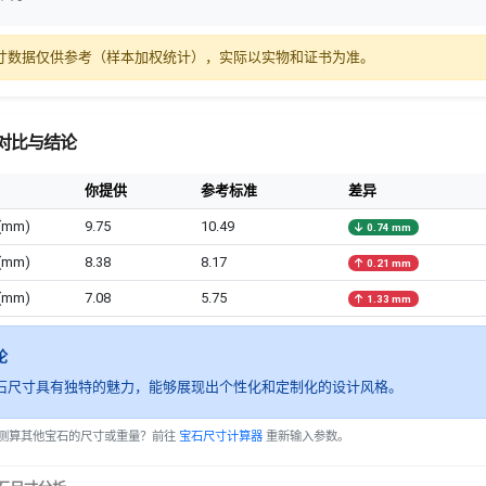
寸数据仅供参考（样本加权统计），实际以实物和证书为准。
对比与结论
你提供
参考标准
差异
(mm)
9.75
10.49
0.74 mm
(mm)
8.38
8.17
0.21 mm
(mm)
7.08
5.75
1.33 mm
论
石尺寸具有独特的魅力，能够展现出个性化和定制化的设计风格。
测算其他宝石的尺寸或重量？前往
宝石尺寸计算器
重新输入参数。