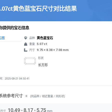
5.07ct黄色蓝宝石尺寸对比结果
你提供的宝石信息
黄色蓝宝石
品种
5.07 ct
重量
9.75 × 8.38 × 7.08 mm
尺寸
形状
长方形
2025-08-21 04:50:41
系统参考尺寸
＊
(同品种 / 相近重量 / 同形状)
10.49
8.17
5.75
*
*
mm
考尺寸