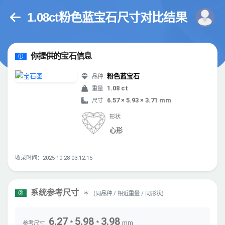
1.08ct粉色蓝宝石尺寸对比结果
你提供的宝石信息
①
粉色蓝宝石
品种
1.08 ct
重量
6.57 × 5.93 × 3.71 mm
尺寸
形状
心形
收录时间：2025-10-28 03:12:15
系统参考尺寸
＊
(同品种 / 相近重量 / 同形状)
②
6.27
5.98
3.98
*
*
mm
参考尺寸