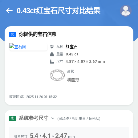
0.43ct红宝石尺寸对比结果
你提供的宝石信息
①
红宝石
品种
0.43 ct
重量
4.87 × 4.07 × 2.67 mm
尺寸
形状
椭圆形
收录时间：2025-11-26 01:15:32
系统参考尺寸
＊
(同品种 / 相近重量 / 同形状)
②
5.4
4.1
2.47
*
*
mm
参考尺寸