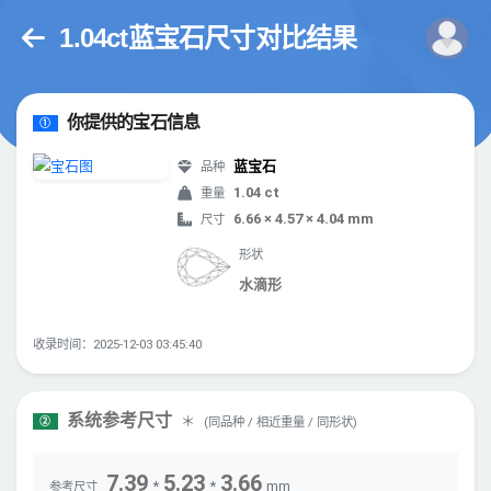
1.04ct蓝宝石尺寸对比结果
你提供的宝石信息
①
蓝宝石
品种
1.04 ct
重量
6.66 × 4.57 × 4.04 mm
尺寸
形状
水滴形
收录时间：2025-12-03 03:45:40
系统参考尺寸
＊
(同品种 / 相近重量 / 同形状)
②
7.39
5.23
3.66
*
*
mm
参考尺寸