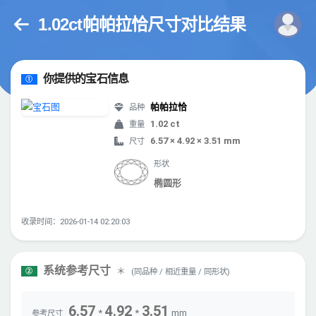
1.02ct帕帕拉恰尺寸对比结果
你提供的宝石信息
①
帕帕拉恰
品种
1.02 ct
重量
6.57 × 4.92 × 3.51 mm
尺寸
形状
椭圆形
收录时间：2026-01-14 02:20:03
系统参考尺寸
＊
(同品种 / 相近重量 / 同形状)
②
6.57
4.92
3.51
*
*
mm
参考尺寸