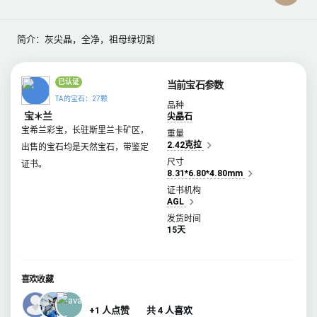
简介：灰尖晶，全净，祖母绿切割
已认证
当前宝石参数
TA的宝石：27颗
品种
宝＊兰
尖晶石
宝希兰彩宝，长驻斯里兰卡矿区，
重量
2.42克拉
出售的宝石均是天然宝石，带鉴定
尺寸
证书。
8.31*6.80*4.80mm
证书机构
AGL
发货时间
15天
喜欢收藏
+1 人点赞
共 4 人喜欢