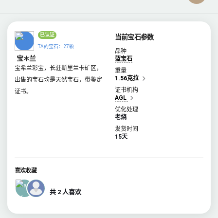
已认证
当前宝石参数
TA的宝石：27颗
品种
宝＊兰
蓝宝石
宝希兰彩宝，长驻斯里兰卡矿区，
重量
1.56克拉
出售的宝石均是天然宝石，带鉴定
证书机构
证书。
AGL
优化处理
老烧
发货时间
15天
喜欢收藏
共 2 人喜欢