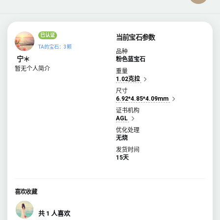
已认证
当前宝石参数
TA的宝石：3颗
品种
宁＊
粉色蓝宝石
暂无个人简介
重量
1.02克拉
尺寸
6.92*4.85*4.09mm
证书机构
AGL
优化处理
无烧
发货时间
15天
喜欢收藏
共 1 人喜欢