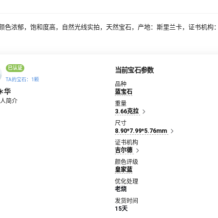
颜色浓郁，饱和度高，自然光线实拍，天然宝石，产地：斯里兰卡，证书机构
已认证
当前宝石参数
TA的宝石：1颗
品种
＊华
蓝宝石
人简介
重量
3.66克拉
尺寸
8.90*7.99*5.76mm
证书机构
吉尔德
颜色评级
皇家蓝
优化处理
老烧
发货时间
15天