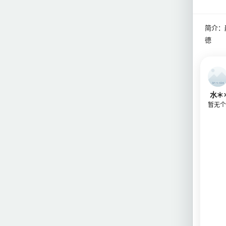
简介：
德
水＊
暂无个