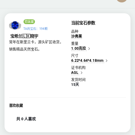
已认证
当前宝石参数
TA的宝石：194颗
品种
宝希兰🇱🇰晓宇
沙弗莱
常年在斯里兰卡，源头矿区收货，
重量
1.00克拉
销售精品天然宝石。
尺寸
6.22*4.64*4.18mm
证书机构
AGL
发货时间
15天
喜欢收藏
共 0 人喜欢