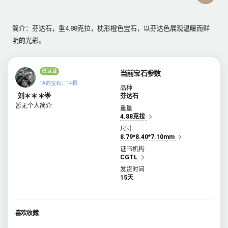
简介：芬达石，重4.88克拉，枕形橙色宝石，以芬达色展现温暖而鲜
明的光彩。
已认证
当前宝石参数
TA的宝石：14颗
品种
刘＊＊＊🌟
芬达石
暂无个人简介
重量
4.88克拉
尺寸
8.79*8.40*7.10mm
证书机构
CGTL
发货时间
15天
喜欢收藏