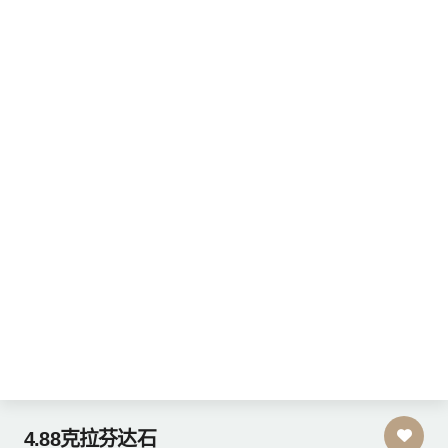
4.88克拉芬达石