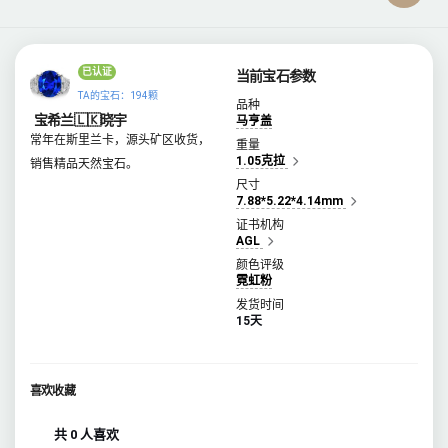
已认证
当前宝石参数
TA的宝石：194颗
品种
宝希兰🇱🇰晓宇
马亨盖
常年在斯里兰卡，源头矿区收货，
重量
1.05克拉
销售精品天然宝石。
尺寸
7.88*5.22*4.14mm
证书机构
AGL
颜色评级
霓虹粉
发货时间
15天
喜欢收藏
共 0 人喜欢