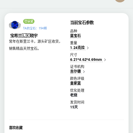
已认证
当前宝石参数
TA的宝石：194颗
品种
宝希兰🇱🇰晓宇
蓝宝石
常年在斯里兰卡，源头矿区收货，
重量
1.24克拉
销售精品天然宝石。
尺寸
6.21*4.62*4.69mm
证书机构
吉尔德
颜色评级
皇家蓝
优化处理
老烧
发货时间
15天
喜欢收藏