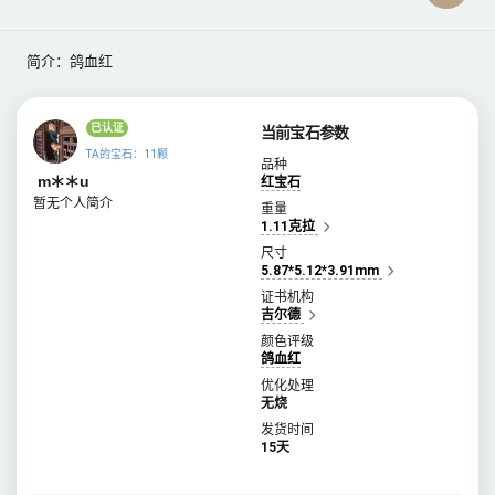
简介：鸽血红
已认证
当前宝石参数
TA的宝石：11颗
品种
m＊＊u
红宝石
暂无个人简介
重量
1.11克拉
尺寸
5.87*5.12*3.91mm
证书机构
吉尔德
颜色评级
鸽血红
优化处理
无烧
发货时间
15天