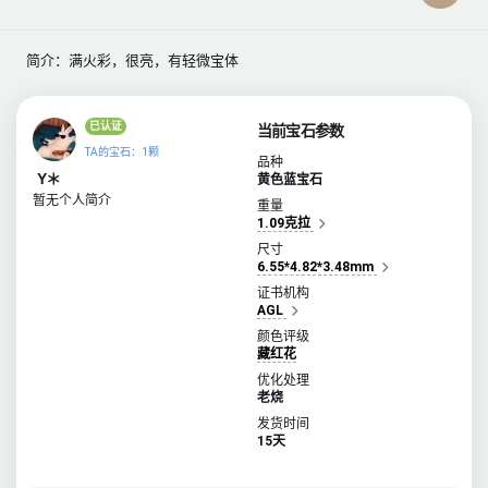
简介：满火彩，很亮，有轻微宝体
已认证
当前宝石参数
TA的宝石：1颗
品种
Y＊
黄色蓝宝石
暂无个人简介
重量
1.09克拉
尺寸
6.55*4.82*3.48mm
证书机构
AGL
颜色评级
藏红花
优化处理
老烧
发货时间
15天