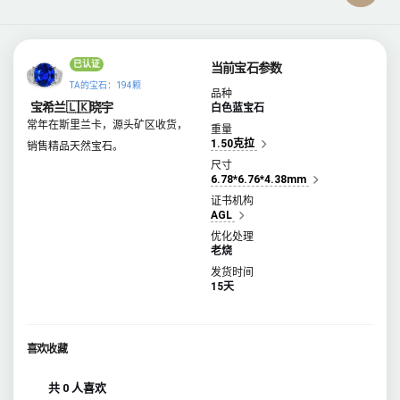
已认证
当前宝石参数
TA的宝石：194颗
品种
宝希兰🇱🇰晓宇
白色蓝宝石
常年在斯里兰卡，源头矿区收货，
重量
1.50克拉
销售精品天然宝石。
尺寸
6.78*6.76*4.38mm
证书机构
AGL
优化处理
老烧
发货时间
15天
喜欢收藏
共 0 人喜欢