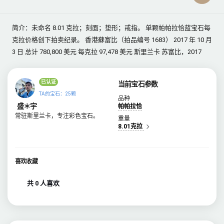
简介：未命名 8.01 克拉；刻面；垫形；戒指。 单颗帕帕拉恰蓝宝石每
克拉价格创下拍卖纪录。 香港蘇富比（拍品编号 1683） 2017 年 10 月
3 日 总计 780,800 美元 每克拉 97,478 美元 斯里兰卡 苏富比，2017
已认证
当前宝石参数
TA的宝石：25颗
品种
盛＊宇
帕帕拉恰
常驻斯里兰卡，专注彩色宝石。
重量
8.01克拉
喜欢收藏
共 0 人喜欢