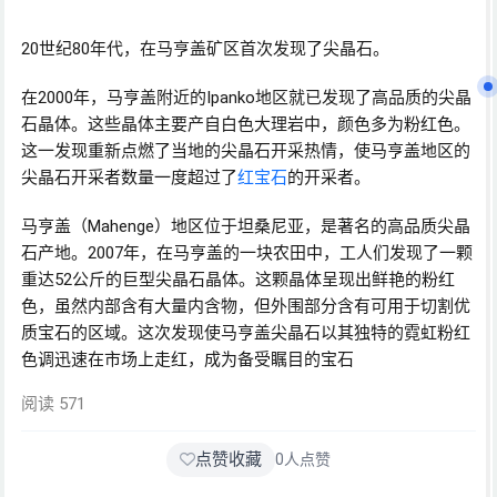
20世纪80年代，在马亨盖矿区首次发现了尖晶石。
在2000年，马亨盖附近的Ipanko地区就已发现了高品质的尖晶
石晶体。​这些晶体主要产自白色大理岩中，颜色多为粉红色。​
这一发现重新点燃了当地的尖晶石开采热情，使马亨盖地区的
尖晶石开采者数量一度超过了
红宝石
的开采者。
​马亨盖（Mahenge）地区位于坦桑尼亚，是著名的高品质尖晶
石产地。​2007年，在马亨盖的一块农田中，工人们发现了一颗
重达52公斤的巨型尖晶石晶体。​这颗晶体呈现出鲜艳的粉红
色，虽然内部含有大量内含物，但外围部分含有可用于切割优
质宝石的区域。​这次发现使马亨盖尖晶石以其独特的霓虹粉红
色调迅速在市场上走红，成为备受瞩目的宝石
阅读 571
点赞收藏
0
人点赞