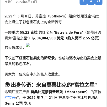
宝希兰 · 2023年6月14日
2023 年 6 月 8 日，苏富比（Sotheby’s）纽约“瑰丽珠宝”拍卖
会上诞生了彩色宝石史上的全新传奇——
一颗重达
55.22 克拉
的红宝石
“Estrela de Fura”
（葡萄牙语
意为“富拉之星”）以
34,804,500 美元（约人民币 2.55 亿元）
的天价成交，
不仅创下
红宝石拍卖史的新纪录
，也成为
迄今为止拍卖会上最
昂贵的彩色宝石
。
买家为一位来自中东的私人收藏家。
🌍 出身传奇：来自莫桑比克的“富拉之星”
这颗红宝石产自
莫桑比克蒙特普埃兹（Montepeuz）
的富拉
红宝石
矿，于
2022 年 7 月 21 日
被总部位于迪拜的
FURA
Gems 公司
发现。