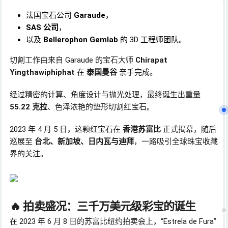
法国宝石公司
Garaude
，
SAS 公司
，
以及
Bellerophon Gemlab
的 3D 工程师团队。
切割工作由来自 Garaude 的宝石大师
Chirapat
Yingthawiphiphat
在
泰国曼谷
亲手完成。
经过精密的计算、角度设计与抛光处理，最终诞生出重量
55.22 克拉
、色泽浓艳的垫形切割红宝石。
2023 年 4 月 5 日，这颗红宝石在
香港苏富比
正式揭幕，随后
巡展至
台北、新加坡、日内瓦与迪拜
，一路吸引全球珠宝收藏
界的关注。
🔥 拍卖盛况：三千万美元级彩宝的诞生
在 2023 年 6 月 8 日的苏富比纽约拍卖会上，“Estrela de Fura”