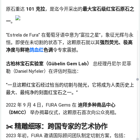
原石重达
101 克拉
，是迄今开采出的
最大宝石级红宝石原石之
一
。
“Estrela de Fura” 在葡萄牙语中意为“富拉之星”，象征光辉与永
恒。即使在未切割的状态下，这颗原石就以其
强烈荧光、极高
净度与鲜艳
鸽血红
色调
令专家震撼。
古柏林宝石实验室（Gübelin Gem Lab）
总经理丹尼尔·尼菲
勒（Daniel Nyfeler）在评估时指出：
“一旦这颗红宝石经过恰当的切割与抛光，它将成为人类历史上
最大、最纯净的刻面红宝石之一。”
2022 年 9 月 4 日，FURA Gems 在
迪拜多种商品中心
（DMCC）
举办揭幕仪式，这颗原石首次向公众亮相。
✂️ 精雕细琢：跨国专家的艺术协作
2023 年初，FURA 邀请国际顾问团队制定切割方案，包括：