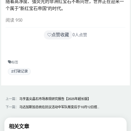
随着高净度、强荧光的非洲红宝石不断问世，世界正在迎来一
个属于“新红宝石帝国”的时代。
阅读 950
点赞收藏
0
人点赞
标签
打破记录
上一篇：
马亨盖尖晶石市场表现研究报告【2025年超长版】
下一篇：
马达加斯加总统在抗议活动中军队叛变后于10月12日搭…
相关文章