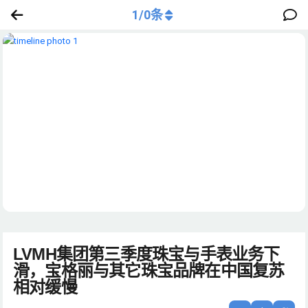
1
/
0
条
LVMH集团第三季度珠宝与手表业务下
滑，宝格丽与其它珠宝品牌在中国复苏
相对缓慢