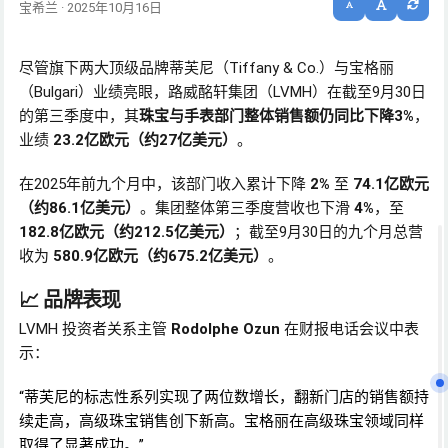
宝希兰 · 2025年10月16日
尽管旗下两大顶级品牌蒂芙尼（Tiffany & Co.）与宝格丽
（Bulgari）业绩亮眼，路威酩轩集团（LVMH）在截至9月30日
的第三季度中，其
珠宝与手表部门整体销售额仍同比下降3%
，
业绩
23.2亿欧元（约27亿美元）
。
在2025年前九个月中，该部门收入累计下降
2%
至
74.1亿欧元
（约86.1亿美元）
。集团整体第三季度营收也下滑
4%
，至
182.8亿欧元（约212.5亿美元）
；截至9月30日的九个月总营
收为
580.9亿欧元（约675.2亿美元）
。
📈 品牌表现
LVMH 投资者关系主管
Rodolphe Ozun
在财报电话会议中表
示：
“蒂芙尼的标志性系列实现了两位数增长，翻新门店的销售额持
续走高，高级珠宝销售创下新高。宝格丽在高级珠宝领域同样
取得了显著成功。”