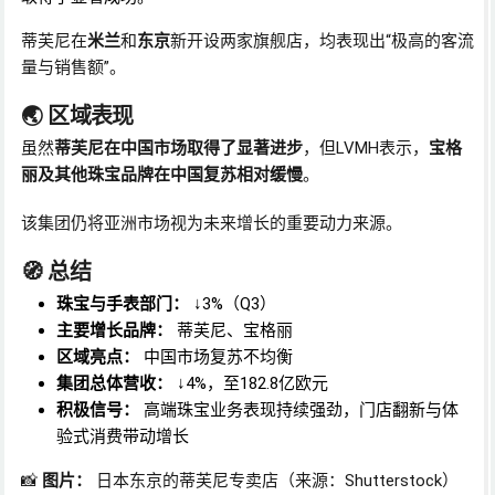
蒂芙尼在
米兰
和
东京
新开设两家旗舰店，均表现出“极高的客流
量与销售额”。
🌏 区域表现
虽然
蒂芙尼在中国市场取得了显著进步
，但LVMH表示，
宝格
丽及其他珠宝品牌在中国复苏相对缓慢
。
该集团仍将亚洲市场视为未来增长的重要动力来源。
🧭 总结
珠宝与手表部门：
↓3%（Q3）
主要增长品牌：
蒂芙尼、宝格丽
区域亮点：
中国市场复苏不均衡
集团总体营收：
↓4%，至182.8亿欧元
积极信号：
高端珠宝业务表现持续强劲，门店翻新与体
验式消费带动增长
📸
图片：
日本东京的蒂芙尼专卖店（来源：Shutterstock）