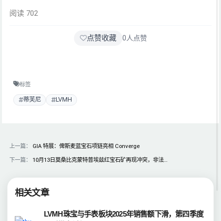
阅读 702
点赞收藏
0
人点赞
标签
蒂芙尼
LVMH
上一篇：
GIA 特展：俾斯麦蓝宝石项链亮相 Converge
下一篇：
10月13日莫桑比克蒙特普埃兹红宝石矿再现冲突，非法…
相关文章
LVMH珠宝与手表板块2025年销售额下滑，第四季度