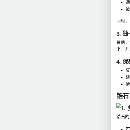
通
被
同时，
3. 
目前，
下
，开
4. 
莫
建
清
锆石
1
锆石的
可