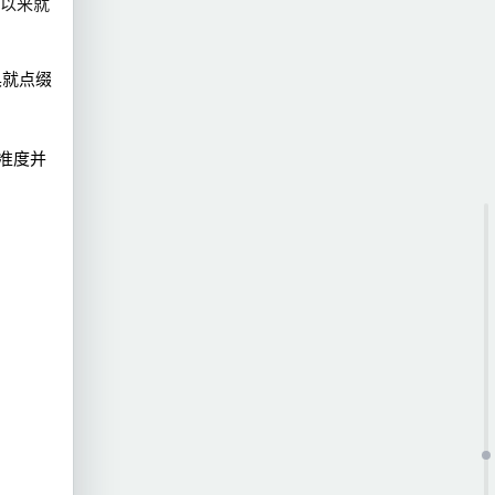
以来就
具就点缀
准度并