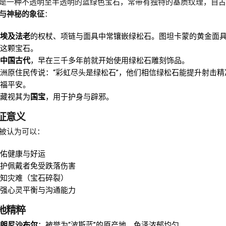
是一种不透明至半透明的蓝绿色宝石，常带有独特的基质纹理，自古
与神秘的象征
：
埃及法老
的权杖、项链与面具中常镶嵌绿松石。图坦卡蒙的黄金面
这颗宝石。
中国古代
，早在三千多年前就开始使用绿松石雕刻饰品。
洲原住民传说：“彩虹尽头是绿松石”，他们相信绿松石能提升射击精
福平安。
藏视其为
国宝
，用于护身与辟邪。
象征意义
被认为可以：
佑健康与好运
护佩戴者免受跌落伤害
知灾难（宝石碎裂）
强心灵平衡与沟通能力
产地精粹
朗尼沙布尔
：被誉为“波斯蓝”的原产地，色泽浓郁均匀。