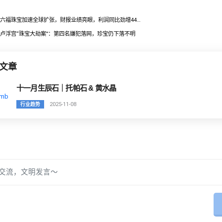
六福珠宝加速全球扩张，财报业绩亮眼，利润同比劲增44…
卢浮宫“珠宝大劫案”：第四名嫌犯落网，珍宝仍下落不明
文章
十一月生辰石｜托帕石 & 黄水晶
2025-11-08
行业趋势