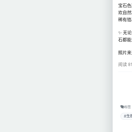
宝石色
欢自然
稀有锆
✨ 无
石都能
照片来
阅读 8
标签
生