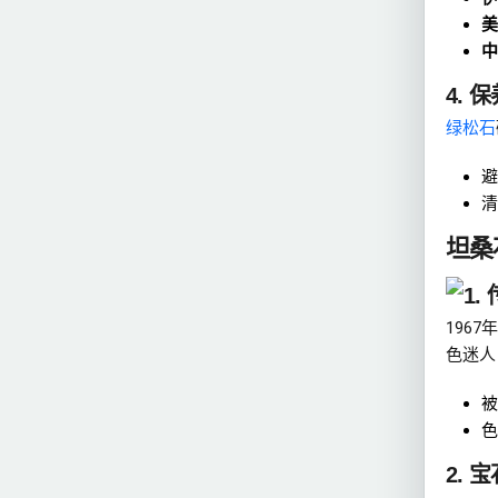
美
中
4. 
绿松石
避
清
坦桑
1.
1967
色迷人
被
色
2. 