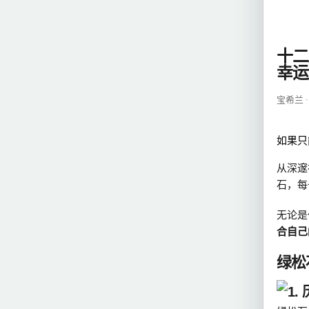
十二
幸运
宝希兰 ·
如果只
从深邃
石，每
无论是
合自己
绿松
1.