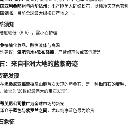
国亚利桑那州与内华达州
：出产睡美人矿绿松石，以纯净天蓝色著
国湖北
：目前全球最大绿松石产地之一。
保养须知
硬度较低（5-6），需小心护理：
免接触化妆品、酸性液体与高温
洗建议：
温肥皂水+软布轻擦
，严禁超声波或蒸汽清洗
石：来自非洲大地的蓝紫奇迹
 传奇发现
年在
坦桑尼亚梅雷拉尼山脉
首次发现的坦桑石，是一种
黝帘石的变种
，被誉为“20世纪最伟大的宝石发现”。
蒂芙尼公司推广
为全球市场的新宠
泽介于
蓝色与紫罗兰之间
，尤以纯净蓝色最为珍贵
宝石象征