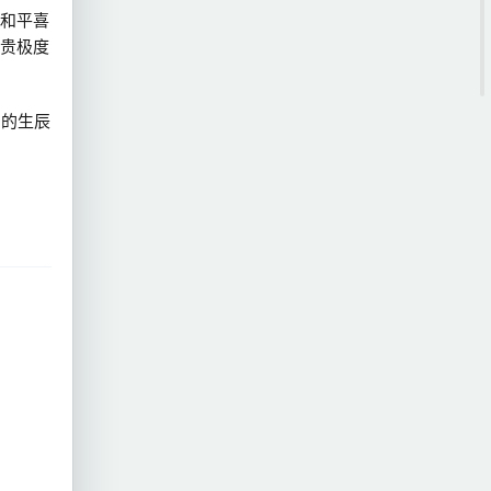
和平喜
贵极度
月的生辰