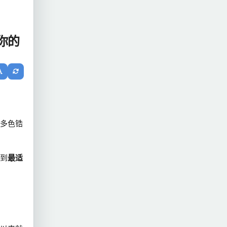
你的
多色锆
到
最适