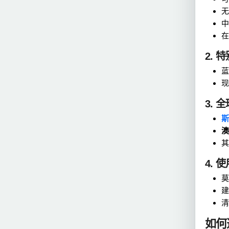
无
中
在
2.
蓝
现
3. 
斯
澳
其
4. 
莫
建
清
如何