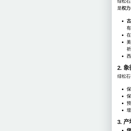
绿松石
是
权力
古
有
在
美
祈
西
2. 
绿松石
保
保
预
增
3. 
伊