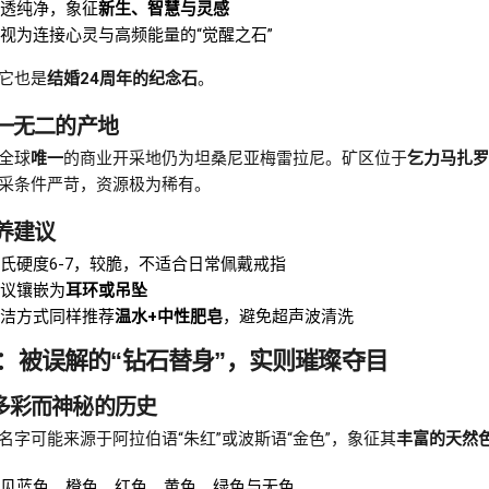
透纯净，象征
新生、智慧与灵感
视为连接心灵与高频能量的“觉醒之石”
它也是
结婚24周年的纪念石
。
独一无二的产地
全球
唯一
的商业开采地仍为坦桑尼亚梅雷拉尼。矿区位于
乞力马扎罗
采条件严苛，资源极为稀有。
保养建议
氏硬度6-7，较脆，不适合日常佩戴戒指
议镶嵌为
耳环或吊坠
洁方式同样推荐
温水+中性肥皂
，避免超声波清洗
：被误解的“钻石替身”，实则璀璨夺目
. 多彩而神秘的历史
名字可能来源于阿拉伯语“朱红”或波斯语“金色”，象征其
丰富的天然
见蓝色、橙色、红色、黄色、绿色与无色