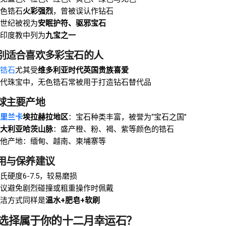
色锆石
火彩强烈
，曾被误认作钻石
世纪被视为
安眠护符、驱邪宝石
印度教中列为
九宝之一
 特别适合喜欢多彩宝石的人
锆石
尤其受
维多利亚时代英国贵族喜爱
代珠宝中，无色锆石常被用于打造钻石替代品
全球主要产地
里兰卡
埃拉赫拉地区
：宝石种类丰富，被誉为“宝石之国”
大利亚哈茨山脉
：盛产橙、粉、褐、紫等颜色的锆石
他产地：缅甸、越南、柬埔寨等
使用与保养建议
氏硬度6-7.5，较易磨损
议避免剧烈碰撞或粗重操作时佩戴
洁方式同样是
温水+肥皂+软刷
选择属于你的十二月幸运石？