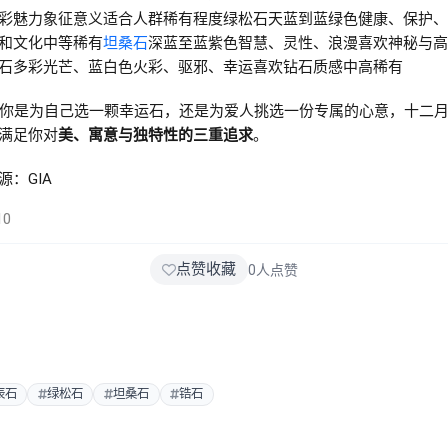
彩魅力象征意义适合人群稀有程度绿松石天蓝到蓝绿色健康、保护、
和文化中等稀有
坦桑石
深蓝至蓝紫色智慧、灵性、浪漫喜欢神秘与高
石多彩光芒、蓝白色火彩、驱邪、幸运喜欢钻石质感中高稀有
论你是为自己选一颗幸运石，还是为爱人挑选一份专属的心意，十二
满足你对
美、寓意与独特性的三重追求
。
源：GIA
10
点赞收藏
0
人点赞
辰石
绿松石
坦桑石
锆石