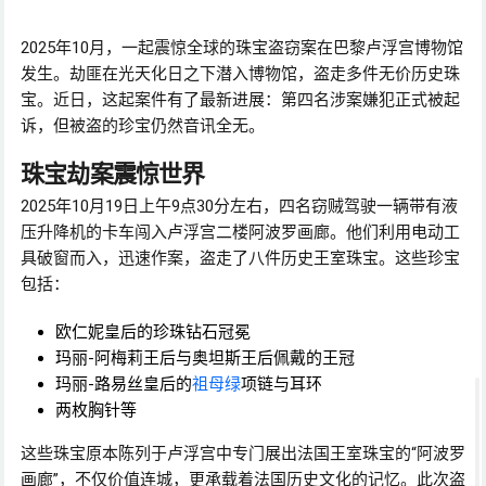
2025年10月，一起震惊全球的珠宝盗窃案在巴黎卢浮宫博物馆
发生。劫匪在光天化日之下潜入博物馆，盗走多件无价历史珠
宝。近日，这起案件有了最新进展：第四名涉案嫌犯正式被起
诉，但被盗的珍宝仍然音讯全无。
珠宝劫案震惊世界
2025年10月19日上午9点30分左右，四名窃贼驾驶一辆带有液
压升降机的卡车闯入卢浮宫二楼阿波罗画廊。他们利用电动工
具破窗而入，迅速作案，盗走了八件历史王室珠宝。这些珍宝
包括：
欧仁妮皇后的珍珠钻石冠冕
玛丽-阿梅莉王后与奥坦斯王后佩戴的王冠
玛丽-路易丝皇后的
祖母绿
项链与耳环
两枚胸针等
这些珠宝原本陈列于卢浮宫中专门展出法国王室珠宝的“阿波罗
画廊”，不仅价值连城，更承载着法国历史文化的记忆。此次盗