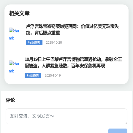
相关文章
卢浮宫珠宝盗窃案嫌犯落网：价值过亿美元珠宝失
窃，背后疑点重重
2025-10-28
行业趋势
10月19日上午巴黎卢浮宫博物馆遭遇抢劫，拿破仑王
冠被盗，人群紧急疏散，百年安保危机再现
2025-10-19
行业趋势
评论