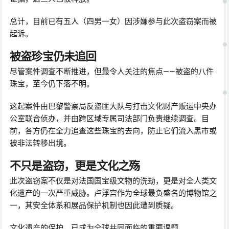
总计，目前已有五人（四男一女）因涉嫌参与此次盗窃案而被
起诉。
被盗珍宝仍未追回
尽管案件调查不断推进，但最令人关注的焦点——被盗的八件
珠宝，至今仍下落不明。
这起案件由巴黎警察局反盗匪大队与打击文化财产贩运中央办
公室联合侦办，并由跨区域专属司法部门负责继续调查。目
前，各方仍在全力追查这些珠宝的去向，防止它们流入黑市或
被非法转移出境。
不只是盗窃，更是文化之殇
此次盗窃案不仅是对法国国宝级文物的洗劫，更是对全人类文
化遗产的一次严重威胁。卢浮宫作为全球最负盛名的博物馆之
一，其安全体系和展品保护机制也因此遭到质疑。
文化遗产的保护，已成为全球共同面临的重要课题。