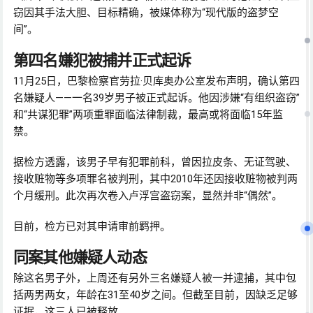
窃因其手法大胆、目标精确，被媒体称为“现代版的盗梦空
间”。
第四名嫌犯被捕并正式起诉
11月25日，巴黎检察官劳拉·贝库奥办公室发布声明，确认第四
名嫌疑人——一名39岁男子被正式起诉。他因涉嫌“有组织盗窃”
和“共谋犯罪”两项重罪面临法律制裁，最高或将面临15年监
禁。
据检方透露，该男子早有犯罪前科，曾因拉皮条、无证驾驶、
接收赃物等多项罪名被判刑，其中2010年还因接收赃物被判两
个月缓刑。此次再次卷入卢浮宫盗窃案，显然并非“偶然”。
目前，检方已对其申请审前羁押。
同案其他嫌疑人动态
除这名男子外，上周还有另外三名嫌疑人被一并逮捕，其中包
括两男两女，年龄在31至40岁之间。但截至目前，因缺乏足够
证据，这三人已被释放。