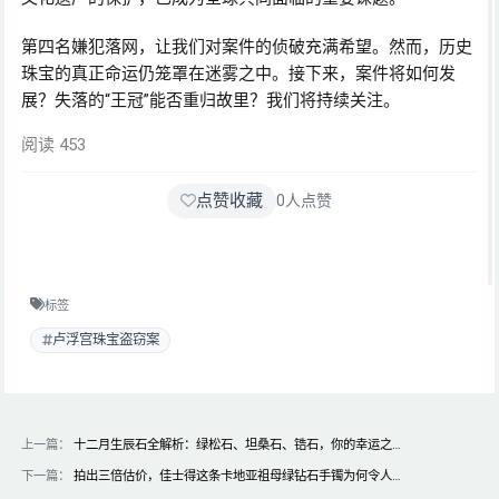
第四名嫌犯落网，让我们对案件的侦破充满希望。然而，历史
珠宝的真正命运仍笼罩在迷雾之中。接下来，案件将如何发
展？失落的“王冠”能否重归故里？我们将持续关注。
阅读 453
点赞收藏
0
人点赞
标签
卢浮宫珠宝盗窃案
上一篇：
十二月生辰石全解析：绿松石、坦桑石、锆石，你的幸运之…
下一篇：
拍出三倍估价，佳士得这条卡地亚祖母绿钻石手镯为何令人…