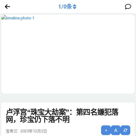
1
/
0
条
卢浮宫“珠宝大劫案”：第四名嫌犯落
网，珍宝仍下落不明
宝希兰 · 2025年12月2日